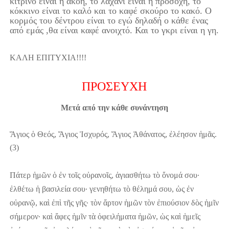
κίτρινο είναι η ακοή, το λαχανί είναι η προσοχή, το
κόκκινο είναι το καλό και το καφέ σκούρο το κακό. Ο
κορμός του δέντρου είναι το εγώ δηλαδή ο κάθε ένας
από εμάς ,θα είναι καφέ ανοιχτό. Και το γκρι είναι η γη.
ΚΑΛΗ ΕΠΙΤΥΧΙΑ!!!!
ΠΡΟΣΕΥΧΗ
Μετά από την κάθε συνάντηση
Ἅγιος ὁ Θεός, Ἅγιος Ἰσχυρός, Ἅγιος Ἀθάνατος, ἐλέησον ἡμᾶς.
(3)
Πάτερ ἡμῶν ὁ ἐν τοῖς οὐρανοῖς, ἁγιασθήτω τὸ ὄνομά σου·
ἐλθέτω ἡ βασιλεία σου·
γενηθήτω τὸ θέλημά σου, ὡς ἐν
οὐρανῷ, καὶ ἐπὶ τῆς γῆς· τὸν ἄρτον ἡμῶν τὸν ἐπιούσιον δὸς ἡμῖν
σήμερον· καὶ ἄφες ἡμῖν τὰ ὀφειλήματα ἡμῶν, ὡς καὶ ἡμεῖς