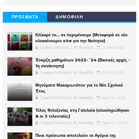
ΠΡΟΣΦΑΤΑ
ΔΗΜΟΦΙΛΗ
Κλίκαρέ το… σε περιμένουμε (Μεταφορά σε νέο
ολοκαίνουριο site για την Νεότητα)
Γραφείο Νεότητας Ι. Μ. Φωκίδας
Oct 18, 2023
Έναρξη μαθημάτων 2023-´24 (Βασικές αρχές -
1η συνάντηση)
Γραφείο Νεότητας Ι. Μ. Φωκίδας
Oct 12, 2023
Μηνύματα Μακαριωτάτου για το Νέο Σχολικό
Έτος
Γραφείο Νεότητας Ι. Μ. Φωκίδας
Sept 10, 2023
Τέλος Φιλοξενίας στη Γαλιλαία (ολοκληρώθηκαν
& οι 3 τελευταίες)
Γραφείο Νεότητας Ι. Μ. Φωκίδας
Sept 04, 2023
Ποια πρόσωπα αποτελούν τα Αγόρια της