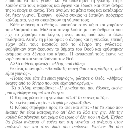
επιθυμία να τους γευθεί και να αποκτήσει τη γνώση. Πήρε
λοιπόν από τους καρπούς και έφαγε και έδωσε και στον άνδρα
της κι έφαγε κι αυτός. Τότε άνοιξαν τα μάτια τους και κατάλαβαν
ότι ήταν γυμνοί. Έκοψαν φύλλα συκιάς κι έφτιαξαν πρόχειρα
καλύμματα, για να σκεπάσουν τη γύμνια τους.
Κάθε απόγευμα ο Θεός περπατούσε στον κήπο και χαιρόταν
τα πλάσματά του. Μάλιστα συνομιλούσε με τον άνθρωπο που
είχε το χάρισμα του λόγου, μόνος αυτός από όλα τα άλλα
πλάσματα. Αυτήν τη μέρα όμως ο άνδρας και η γυναίκα, επειδή
είχαν φάει τους καρπούς από το δέντρο της γνώσεως,
φοβήθηκαν όταν άκουσαν τα βήματα του Θεού και κρύφτηκαν
ανάμεσα στα δέντρα του κήπου. Η ανυπακοή τούς έκανε να
ντρέπονται και να φοβούνται τον Θεό.
Αλλά ο Θεός φώναξε: «
Αδάμ, πού είσαι;»
Εκείνος απάντησε: «
Άκουσα τη φωνή σου και κρύφτηκα, γιατί
είμαι γυμνός
».
«
Ποιος σου είπε ότι είσαι γυμνός;»,
ρώτησε ο Θεός. «
Μήπως
έφαγες από το δέντρο που σου είχα απαγορέψει;
»
Κι ο Αδάμ αποκρίθηκε: «
Η γυναίκα που μου έδωσες, εκείνη
μου πρόσφερε καρπό και έφαγα
».
Ο Κύριος ρώτησε τη γυναίκα: «
Γιατί το έκανες αυτό
;».
Κι εκείνη απάντησε: «
Το φίδι με εξαπάτησε
».
Ο Κύριος στράφηκε προς το φίδι και είπε: «
Για το κακό που
έκαμες θα είσαι καταραμένο απ’ όλα τα ζώα της γης. Με την
κοιλιά θα σέρνεσαι και χώμα θα τρως σ’ όλη σου τη ζωή. Έχθρα
θα βάλω ανάμεσα σ’ εσένα και στη γυναίκα κι ανάμεσα στον
απόγονό της και στον δικό σου απόγονο. Εκείνος θα σου