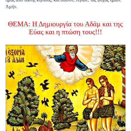
Ἀμήν.
ΘΕΜΑ:
Η Δημιουργία του Αδάμ και της
Εύας και η πτώση τους!!!