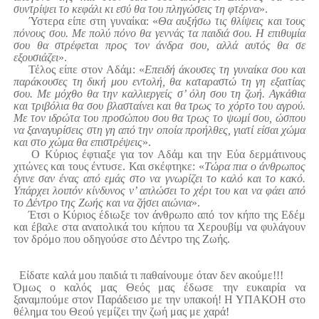
συντρίψει το κεφάλι κι εσύ θα του πληγώσεις τη φτέρνα
».
Ύστερα είπε στη γυναίκα: «
Θα αυξήσω τις θλίψεις και τους
πόνους σου. Με πολύ πόνο θα γεννάς τα παιδιά σου. Η επιθυμία
σου θα στρέφεται προς τον άνδρα σου, αλλά αυτός θα σε
εξουσιάζει
».
Τέλος είπε στον Αδάμ: «
Επειδή άκουσες τη γυναίκα σου και
παράκουσες τη δική μου εντολή, θα καταραστώ τη γη εξαιτίας
σου. Με μόχθο θα την καλλιεργείς σ’ όλη σου τη ζωή. Αγκάθια
και τριβόλια θα σου βλασταίνει και θα τρως το χόρτο του αγρού.
Με τον ιδρώτα του προσώπου σου θα τρως το ψωμί σου, ώσπου
να ξαναγυρίσεις στη γη από την οποία προήλθες, γιατί είσαι χώμα
και στο χώμα θα επιστρέψεις
».
Ο Κύριος έφτιαξε για τον Αδάμ και την Εύα δερμάτινους
χιτώνες και τους έντυσε. Και σκέφτηκε: «
Τώρα πια ο άνθρωπος
έγινε σαν ένας από εμάς στο να γνωρίζει το καλό και το κακό.
Υπάρχει λοιπόν κίνδυνος ν’ απλώσει το χέρι του και να φάει από
το Δέντρο της Ζωής και να ζήσει αιώνια
».
Έτσι ο Κύριος έδιωξε τον άνθρωπο από τον κήπο της Εδέμ
και έβαλε στα ανατολικά του κήπου τα Χερουβίμ να φυλάγουν
τον δρόμο που οδηγούσε στο Δέντρο της Ζωής.
Είδατε καλά μου παιδιά τι παθαίνουμε όταν δεν ακούμε!!!
Όμως ο καλός μας Θεός μας έδωσε την ευκαιρία να
ξαναμπούμε στον Παράδεισο με την υπακοή! Η ΥΠΑΚΟΗ στο
θέλημα του Θεού γεμίζει την ζωή μας με χαρά!