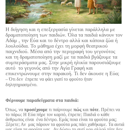
Η διήγηση και η επεξεργασία γίνεται παράλληλα με
δραματοποίηση των παιδιών. Όλα τα παιδιά κάνουν τον
Αδάμ , την Εύα και το δέντρο αλλά και κάποια ζώα ή
λουλούδια. Το μάθημα έχει τη μορφή θεατρικού
παιχνιδιού. Μέσα από την περιγραφή του γεγονότος
και τη δραματοποίηση μαζί με τα παιδιά βγάζουμε τα
συμπεράσματα μας. Στην μικρή ηλικία παρουσιάζουμε
αυτό το γεγονός από την Αγία Γραφή και
επικεντρώνουμε στην παρακοή. Τι δεν άκουσε η Εύα;
– Ότι δεν έπρεπε να φάει γιατί το φρούτο ήταν
δηλητηριασμένο.
Φέρνουμε παραδείγματα στα παιδιά:
Όπως, να
προσέχουμε
τι παίρνουμε
πώς
και
πότε
. Πρέπει να
το πάρω; Η Εύα πήρε τον καρπό, έπρεπε; Παιδιά ο κάθε
άνθρωπος είναι ένα δέντρο. Εμάς ποια είναι τα φρούτα μας;
Ξέρετε; Αν μας πάρουν τα φρούτα μας πάει χαθήκαμε. Τα αυτιά
μας είναι τα φρούτα μας . Αν δώσω το αυτί μου αλλού τότε δεν