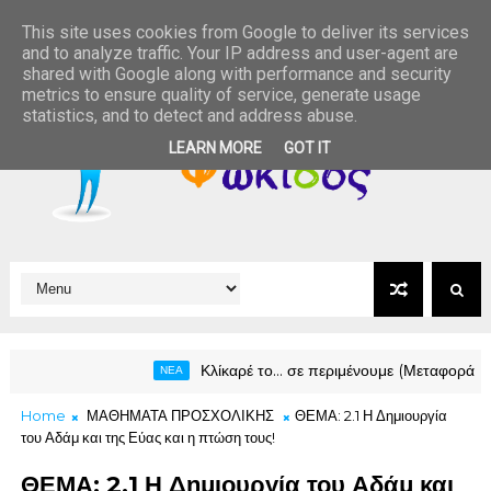
This site uses cookies from Google to deliver its services
and to analyze traffic. Your IP address and user-agent are
shared with Google along with performance and security
metrics to ensure quality of service, generate usage
statistics, and to detect and address abuse.
LEARN MORE
GOT IT
Κλίκαρέ το… σε περιμένουμε (Μεταφορά σε νέο ολοκα
ΝΕΑ
Home
ΜΑΘΗΜΑΤΑ ΠΡΟΣΧΟΛΙΚΗΣ
ΘΕΜΑ: 2.1 Η Δημιουργία
του Αδάμ και της Εύας και η πτώση τους!
ΘΕΜΑ: 2.1 Η Δημιουργία του Αδάμ και