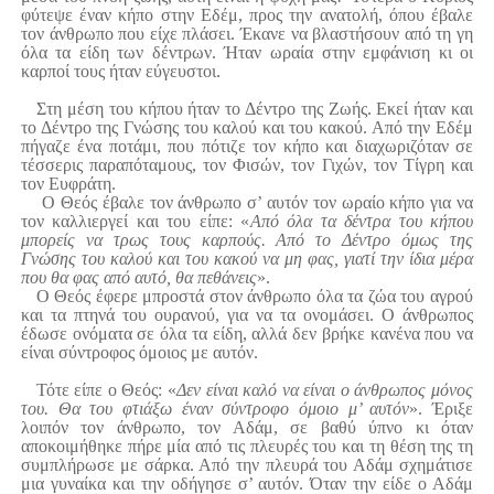
φύτεψε έναν κήπο στην Εδέμ, προς την ανατολή, όπου έβαλε
τον άνθρωπο που είχε πλάσει. Έκανε να βλαστήσουν από τη γη
όλα τα είδη των δέντρων. Ήταν ωραία στην εμφάνιση κι οι
καρποί τους ήταν εύγευστοι.
Στη μέση του κήπου ήταν το Δέντρο της Ζωής. Εκεί ήταν και
το Δέντρο της Γνώσης του καλού και του κακού. Από την Εδέμ
πήγαζε ένα ποτάμι, που πότιζε τον κήπο και διαχωριζόταν σε
τέσσερις παραπόταμους, τον Φισών, τον Γιχών, τον Τίγρη και
τον Ευφράτη.
Ο Θεός έβαλε τον άνθρωπο σ’ αυτόν τον ωραίο κήπο για να
τον καλλιεργεί και του είπε: «
Από όλα τα δέντρα του κήπου
μπορείς να τρως τους καρπούς. Από το Δέντρο όμως της
Γνώσης του καλού και του κακού να μη φας, γιατί την ίδια μέρα
που θα φας από αυτό, θα πεθάνεις
».
Ο Θεός έφερε μπροστά στον άνθρωπο όλα τα ζώα του αγρού
και τα πτηνά του ουρανού, για να τα ονομάσει. Ο άνθρωπος
έδωσε ονόματα σε όλα τα είδη, αλλά δεν βρήκε κανένα που να
είναι σύντροφος όμοιος με αυτόν.
Τότε είπε ο Θεός: «
Δεν είναι καλό να είναι ο άνθρωπος μόνος
του. Θα του φτιάξω έναν σύντροφο όμοιο μ’ αυτόν
». Έριξε
λοιπόν τον άνθρωπο, τον Αδάμ, σε βαθύ ύπνο κι όταν
αποκοιμήθηκε πήρε μία από τις πλευρές του και τη θέση της τη
συμπλήρωσε με σάρκα. Από την πλευρά του Αδάμ σχημάτισε
μια γυναίκα και την οδήγησε σ’ αυτόν. Όταν την είδε ο Αδάμ