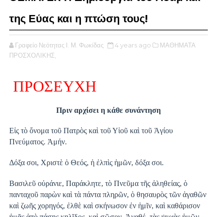
της Εύας και η πτώση τους!
Γραφείο Νεότητας Ι. Μ. Φωκίδας
4 years ago
ΜΑΘΗΜΑΤΑ
ΠΡΟΣΧΟΛΙΚΗΣ,
ΠΡΟΣΕΥΧΗ 
Πριν αρχίσει η κάθε συνάντηση
Εἰς τὸ ὄνομα τοῦ Πατρὸς καὶ τοῦ Υἱοῦ καὶ τοῦ Ἁγίου 
Πνεύματος. Ἀμήν. 
Δόξα σοι, Χριστὲ ὁ Θεός, ἡ ἐλπὶς ἡμῶν, δόξα σοι.
Βασιλεῦ οὐράνιε, Παράκλητε, τὸ Πνεῦμα τῆς ἀληθείας, ὁ 
πανταχοῦ παρὼν καὶ τὰ πάντα πληρῶν, ὁ θησαυρὸς τῶν ἀγαθῶν 
καὶ ζωῆς χορηγός, ἐλθὲ καὶ σκήνωσον ἐν ἡμῖν, καὶ καθάρισον 
ἡμᾶς ἀπὸ πάσης κηλῖδος, καὶ σῶσον, Ἀγαθέ, τὰς ψυχὰς ἡμῶν. 