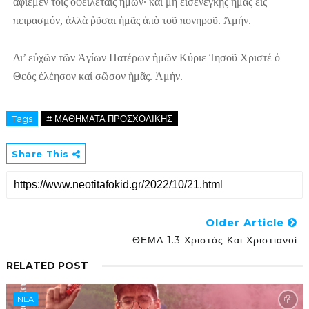
ἀφίεμεν τοῖς ὀφειλέταις ἡμῶν· καὶ μὴ εἰσενέγκῃς ἡμᾶς εἰς
πειρασμόν, ἀλλὰ ῥῦσαι ἡμᾶς ἀπὸ τοῦ πονηροῦ. Ἀμήν.
Δι’ εὐχῶν τῶν Ἁγίων Πατέρων ἡμῶν Κύριε Ἰησοῦ Χριστέ ὁ
Θεός ἐλέησον καί σῶσον
ἡμᾶς. Ἀμήν.
Tags
# ΜΑΘΗΜΑΤΑ ΠΡΟΣΧΟΛΙΚΗΣ
Share This
Older Article
ΘΕΜΑ 1.3 Χριστός Και Χριστιανοί
RELATED POST
NEA