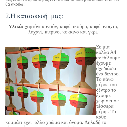
θα ακούω!
2.Η κατασκευή μας:
Υλικά:
χαρτόνι κανσόν,
καφέ
σκ
ούρο, καφέ ανοιχτό,
λαχανί, κίτρινο, κόκκινο και γκρι.
Σε μία
κόλλα Α4
αν θέλουμε
έχουμε
σχεδιάσει
ένα δέντρο.
Το πάνω
μέρος του
δέντρο το
έχουμε
χωρίσει σε
τέσσερα
μέρη . Το
κάθε
κομμάτι έχει άλλο χρώμα και όνομα. Δηλαδή το