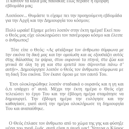
Τι κάνουν τα καλά μας παιδάκια; Πώς πέρασε η όμορφη
εβδομάδα μας;
Λοιπόοον... Θυμάστε τι είχαμε πει την προηγούμενη εβδομάδα
για την Αρχή και την Δημιουργία του κόσμου;
Πολύ ωραία! Είχαμε μείνει λοιπόν στην έκτη ημέρα! Εκεί που
ο Θεός μας είχε ολοκληρώσει τον πανέμορφο κόσμο και έλειπε
ο άνθρωπος!
Τότε είπε ο Θεός: «
Ας φτιάξουμε τον άνθρωπο σύμφωνα με
την εικόνα τη δική μας και την ομοίωση και ας εξουσιάζει αυτός
στης θάλασσας τα ψάρια, στου ουρανού τα πτηνά, στα ζώα και
γενικά σε όλη τη γη και στα ερπετά που σέρνονται πάνω σ’
αυτήν
». Δημιούργησε λοιπόν ο Θεός τον άνθρωπο σύμφωνα με
τη δική Του εικόνα. Τον έκανε όμοιο με τον εαυτό Του.
Έτσι ολοκληρώθηκε λοιπόν σταδιακά ο ουρανός και η γη και
ό,τι υπάρχει σ’ αυτά. Μέχρι την έκτη ημέρα ο Θεός είχε
τελειώσει το έργο Του και την έβδομη ημέρα σταμάτησε να
δημιουργεί. Την έβδομη ημέρα την ευλόγησε και την
καθαγίασε, γιατί αυτή την ημέρα ολοκλήρωσε τη δημιουργία
Του και αναπαύθηκε.
Ο Θεός έπλασε τον άνθρωπο από το χώμα της γης και φύσηξε
μέσα του πνοή ζωής, αυτή είναι η ψυχή μας! Ύστερα ο Κύριος