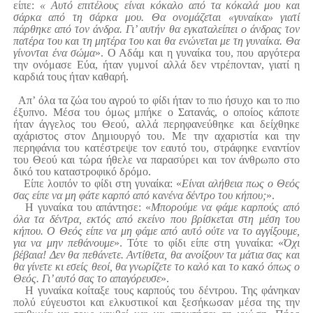
είπε:
« Αυτό επιτέλους είναι κόκαλο από τα κόκαλά μου και
σάρκα από τη σάρκα μου. Θα ονομάζεται «γυναίκα» γιατί
πάρθηκε από τον άνδρα. Γι’ αυτήν θα εγκαταλείπει ο άνδρας τον
πατέρα του και τη μητέρα του και θα ενώνεται με τη γυναίκα. Θα
γίνονται ένα σώμα
». Ο Αδάμ και η γυναίκα του, που αργότερα
την ονόμασε Εύα, ήταν γυμνοί αλλά δεν ντρέπονταν, γιατί η
καρδιά τους ήταν καθαρή.
Απ’ όλα τα ζώα του αγρού το φίδι ήταν το πιο ήσυχο και το πιο
έξυπνο. Μέσα του όμως μπήκε ο Σατανάς, ο οποίος κάποτε
ήταν άγγελος του Θεού, αλλά περηφανεύθηκε και δείχθηκε
αχάριστος στον Δημιουργό του. Με την αχαριστία και την
περηφάνια του κατέστρεψε τον εαυτό του, στράφηκε εναντίον
του Θεού και τώρα ήθελε να παρασύρει και τον άνθρωπο στο
δικό του καταστροφικό δρόμο.
Είπε λοιπόν το φίδι στη γυναίκα: «
Είναι αλήθεια πως ο Θεός
σας είπε να μη φάτε καρπό από κανένα δέντρο του κήπου;
».
Η γυναίκα του απάντησε: «
Μπορούμε να φάμε καρπούς από
όλα τα δέντρα, εκτός από εκείνο που βρίσκεται στη μέση του
κήπου. Ο Θεός είπε να μη φάμε από αυτό ούτε να το αγγίξουμε,
για να μην πεθάνουμε
». Τότε το φίδι είπε στη γυναίκα: «
Όχι
βέβαια! Δεν θα πεθάνετε. Αντίθετα, θα ανοίξουν τα μάτια σας και
θα γίνετε κι εσείς θεοί, θα γνωρίζετε το καλό και το κακό όπως ο
Θεός. Γι’ αυτό σας το απαγόρευσε
».
Η γυναίκα κοίταξε τους καρπούς του δέντρου. Της φάνηκαν
πολύ εύγευστοι και ελκυστικοί και ξεσήκωσαν μέσα της την