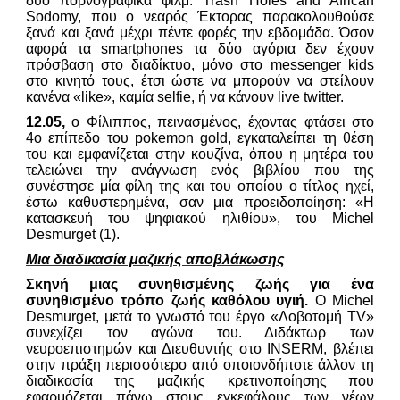
δυο πορνογραφικά φιλμ: Trash Holes and African
Sodomy, που ο νεαρός Έκτορας παρακολουθούσε
ξανά και ξανά μέχρι πέντε φορές την εβδομάδα. Όσον
αφορά τα smartphones τα δύο αγόρια δεν έχουν
πρόσβαση στο διαδίκτυο, μόνο στο messenger kids
στο κινητό τους, έτσι ώστε να μπορούν να στείλουν
κανένα «like», καμία selfie, ή να κάνουν live twitter.
12.05,
ο Φίλιππος, πεινασμένος, έχοντας φτάσει στο
4ο επίπεδο του pokemon gold, εγκαταλείπει τη θέση
του και εμφανίζεται στην κουζίνα, όπου η μητέρα του
τελειώνει την ανάγνωση ενός βιβλίου που της
συνέστησε μία φίλη της και του οποίου ο τίτλος ηχεί,
έστω καθυστερημένα, σαν μια προειδοποίηση: «Η
κατασκευή του ψηφιακού ηλιθίου», του Michel
Desmurget (1).
Μια διαδικασία μαζικής αποβλάκωσης
Σκηνή μιας συνηθισμένης ζωής για ένα
συνηθισμένο τρόπο ζωής καθόλου υγιή.
Ο Michel
Desmurget, μετά το γνωστό του έργο «Λοβοτομή TV»
συνεχίζει τον αγώνα του. Διδάκτωρ των
νευροεπιστημών και Διευθυντής στο INSERM, βλέπει
στην πράξη περισσότερο από οποιονδήποτε άλλον τη
διαδικασία της μαζικής κρετινοποίησης που
εφαρμόζεται πάνω στους εγκεφάλους των νέων