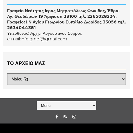
Γραφείο Νεότητας Ιεράς Μητροπόλεως Φωκίδος, Έδρα:
Αγ. Θεοδώρων 19 Άμφισσα 33100 τηλ. 2265028224,
Γραφείο: Ι.Ν.Αγίου Γεωργίου Ευπάλιο Δωρίδος 33056 τηλ.
2634044381
Υπεύθυνος: Αρχιμ. Αυγουστίνος Σύρρος
e-mail:info.grnef@gmail.com
ΤΟ ΑΡΧΕΙΟ ΜΑΣ