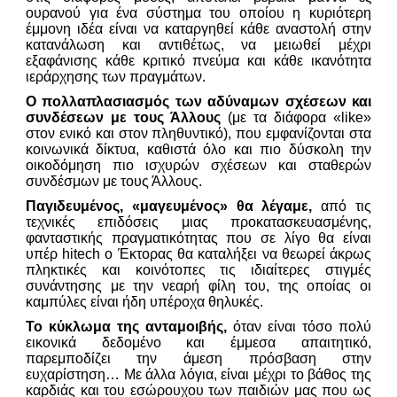
ουρανού για ένα σύστημα του οποίου η κυριότερη
έμμονη ιδέα είναι να καταργηθεί κάθε αναστολή στην
κατανάλωση και αντιθέτως, να μειωθεί μέχρι
εξαφάνισης κάθε κριτικό πνεύμα και κάθε ικανότητα
ιεράρχησης των πραγμάτων.
Ο πολλαπλασιασμός των αδύναμων σχέσεων και
συνδέσεων με τους Άλλους
(με τα διάφορα «like»
στον ενικό και στον πληθυντικό), που εμφανίζονται στα
κοινωνικά δίκτυα, καθιστά όλο και πιο δύσκολη την
οικοδόμηση πιο ισχυρών σχέσεων και σταθερών
συνδέσμων με τους Άλλους.
Παγιδευμένος, «μαγευμένος» θα λέγαμε,
από τις
τεχνικές επιδόσεις μιας προκατασκευασμένης,
φανταστικής πραγματικότητας που σε λίγο θα είναι
υπέρ hitech ο Έκτορας θα καταλήξει να θεωρεί άκρως
πληκτικές και κοινότοπες τις ιδιαίτερες στιγμές
συνάντησης με την νεαρή φίλη του, της οποίας οι
καμπύλες είναι ήδη υπέροχα θηλυκές.
Το κύκλωμα της ανταμοιβής,
όταν είναι τόσο πολύ
εικονικά δεδομένο και έμμεσα απαιτητικό,
παρεμποδίζει την άμεση πρόσβαση στην
ευχαρίστηση… Με άλλα λόγια, είναι μέχρι το βάθος της
καρδιάς και του εσώρουχου των παιδιών μας που ως