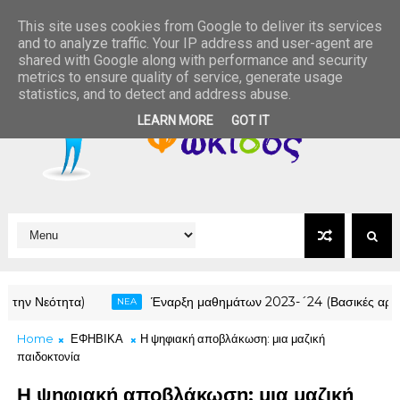
This site uses cookies from Google to deliver its services
and to analyze traffic. Your IP address and user-agent are
shared with Google along with performance and security
metrics to ensure quality of service, generate usage
statistics, and to detect and address abuse.
LEARN MORE
GOT IT
Νεότητα)
Έναρξη μαθημάτων 2023-´24 (Βασικές αρχές - 1η 
NEA
Home
ΕΦΗΒΙΚΑ
Η ψηφιακή αποβλάκωση: μια μαζική
παιδοκτονία
Η ψηφιακή αποβλάκωση: μια μαζική