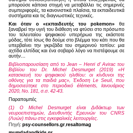
μπορούσε κάποια στιγμή να μεταβάλλει τις σημερινές
συμπεριφορές, τα κανονιστικά πλαίσια, τα εκπαιδευτικά
συστήματα και τις διαγνωστικές τεχνικές.
Και όταν ο «εκπαιδευτής του pokemon»
θα
ξαναβρεί την υγιή του διάθεση να φτύσει στο πρόσωπο
του τελευταίου ψηφιακού υπερήρωα της εκάστοτε
μόδας, τότε ίσως θα δούμε στο βλέμμα του κάτι που θα
υπερβαίνει την γκριζάδα του σημερινού τοπίου: μια
αχτίδα ελπίδας και ένα σοβαρό λόγο να πιστέψουμε σε
αυτήν…
Βιβλιοπαρουσίαση από το Jean – Henri d’ Avirac του
Βιβλίου του Dr. Michel Desmurget (2019) «Η
κατασκευή του ψηφιακού ηλιθίου: οι κίνδυνοι της
οθόνης για τα παιδιά μας», Έκδοση Le Seuil, που
δημοσιεύτηκε στο περιοδικό éléments, Ιανουάριος
2020, No. 181, σ.σ. 42-43.
Παραπομπές
(1) Ο Michel Desmurget είναι Διδάκτωρ των
νευροεπιστημών, Διευθυντής Ερευνών του CNRS
(Λυών) πάνω στις εγκεφαλικές λειτουργίες.
Πηγή:
psy-counsellors.gr
,
resaltomag
mumdadandkids.gr