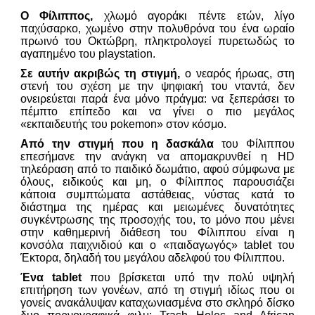
Ο Φίλιππος,
χλωμό αγοράκι πέντε ετών, λίγο
παχύσαρκο, χωμένο στην πολυθρόνα του ένα ωραίο
πρωινό του Οκτώβρη, πληκτρολογεί πυρετωδώς το
αγαπημένο του playstation.
Σε αυτήν ακριβώς τη στιγμή,
ο νεαρός ήρωας, στη
στενή του σχέση με την ψηφιακή του νταντά, δεν
ονειρεύεται παρά ένα μόνο πράγμα: να ξεπεράσει το
πέμπτο επίπεδο και να γίνει ο πιο μεγάλος
«εκπαιδευτής του pokemon» στον κόσμο.
Από την στιγμή που η δασκάλα
του Φίλιππου
επεσήμανε την ανάγκη να απομακρυνθεί η HD
τηλεόραση από το παιδικό δωμάτιο, αφού σύμφωνα με
όλους, ειδικούς και μη, ο Φίλιππος παρουσιάζει
κάποια συμπτώματα αστάθειας, νύστας κατά το
διάστημα της ημέρας και μειωμένες δυνατότητες
συγκέντρωσης της προσοχής του, το μόνο που μένει
στην καθημερινή διάθεση του Φίλιππου είναι η
κονσόλα παιχνιδιού και ο «παιδαγωγός» tablet του
Έκτορα, δηλαδή του μεγάλου αδελφού του Φίλιππου.
Ένα tablet
που βρίσκεται υπό την πολύ υψηλή
επιτήρηση των γονέων, από τη στιγμή ιδίως που οι
γονείς ανακάλυψαν καταχωνιασμένα στο σκληρό δίσκο