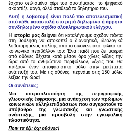
έσχατο οπλισμένο χέρι του συστήματος, το ψηφιακό
σκορπίζει αργά, αλλά σταθερά το δηλητήριο του.
Αυτή η λοβοτομή είναι πολύ πιο αποτελεσματική
από κάθε καταστολή στο ρητά δηλωμένο ή άρρητα
συνδηλωμένο σχέδιο ολοκληρωτικού ελέγχου.
Η ιστορία μας δείχνει
ότι καταλήγουμε σχεδόν πάντα
στη βούληση να αποκοπεί ο διανοητικά, ιδεολογικά
λοβοτομημένος πολίτης από το οικογενειακό, φιλικό και
κοινωνικό περιβάλλον του: Ένα παιδί που ζει μακριά
από οθόνες δέχεται κατά μέσον όρο χίλιες λέξεις την
ώρα από το ανθρώπινο περιβάλλον, λέξεις που θα
παίξουν έναν αποφασιστικό ρόλο στην μετέπειτα
ανάπτυξή του. Με τις οθόνες, περνάμε στις 150 μόλις
λέξεις την ώρα!
Οι συνέπειες;
Μια υπεραπλοποίηση της περιγραφικής
γλωσσικής έκφρασης, μια ανάσχεση των πρώιμων
κοινωνικών αλληλεπιδράσεων που συγκροτούν το
υπόβαθρο της γλωσσικής και γνωστικής
ανάπτυξης, μια προσβολή στην εγκεφαλική
πλαστικότητα.
Πριν τα έξι: όχι οθόνες!