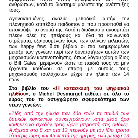
ανθρώπων, κατά το διάστημα μάλιστα της ανάπτυξης
τους.
Αγανακτισμένος, αναλύει μεθοδικά αυτήν την
πλανητικού επιπέδου παιδοκτονία, που προσπαθεί να
αποκρύψει το όνομά της. Αυτή η διαδικασία ακουμπάει
πλέον όλες τις ηπείρους και όλα τα κοινωνικά
στρώματα, εξαιρουμένων ίσως των ολίγων εκλεκτών,
των happy few: διότι βέβαια οι πιο ενημερωμένοι
μεταξύ των γονέων περί των δυνατοτήτων αυτών των
μηχανισμών κρετινοποίησης, όπως λόγου χάρη ο ίδιος
ο Bill Gates, μεριμνούν ώστε τα παιδιά τους να μην
έρχονται καθόλου σε επαφή με αυτούς τους
μηχανισμούς τουλάχιστον μέχρι την ηλικία των 14
ετών…
Στο βιβλίο του «
Η κατασκευή του ψηφιακού
ηλιθίου
», ο Michel Desmurget εκθέτει σε όλο το
εύρος του το ασυγχώρητο σφυροκόπημα των
νέων γενεών:
«Ήδη από την ηλικία των δύο ετών τα παιδιά των
δυτικών κοινωνιών συγκεντρώνουν κατά μέσο όρο
καθημερινά σχεδόν τρεις ώρες μπροστά στις οθόνες.
Ανάμεσα στα 8 και στα 12 περνούν με τον ίδιο τρόπο
τέσσερις ώρες και 45 λεπτά της ημέρας, ενώ μεταξύ 13