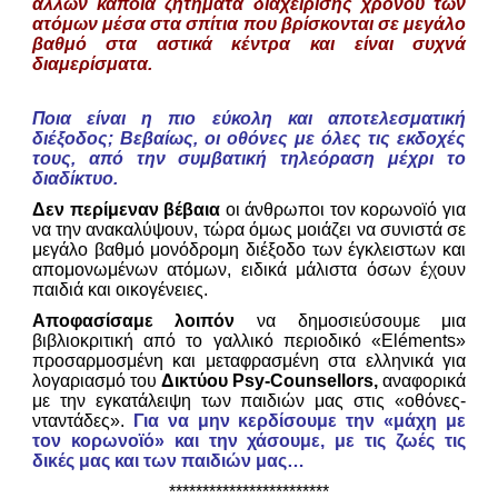
άλλων κάποια ζητήματα διαχείρισης χρόνου των
ατόμων μέσα στα σπίτια που βρίσκονται σε μεγάλο
βαθμό στα αστικά κέντρα και είναι συχνά
διαμερίσματα.
Ποια είναι η πιο εύκολη και αποτελεσματική
διέξοδος; Βεβαίως, οι οθόνες με όλες τις εκδοχές
τους, από την συμβατική τηλεόραση μέχρι το
διαδίκτυο.
Δεν περίμεναν βέβαια
οι άνθρωποι τον κορωνοϊό για
να την ανακαλύψουν, τώρα όμως μοιάζει να συνιστά σε
μεγάλο βαθμό μονόδρομη διέξοδο των έγκλειστων και
απομονωμένων ατόμων, ειδικά μάλιστα όσων έχουν
παιδιά και οικογένειες.
Αποφασίσαμε λοιπόν
να δημοσιεύσουμε μια
βιβλιοκριτική από το γαλλικό περιοδικό «Eléments»
προσαρμοσμένη και μεταφρασμένη στα ελληνικά για
λογαριασμό του
Δικτύου Psy-Counsellors,
αναφορικά
με την εγκατάλειψη των παιδιών μας στις «οθόνες-
νταντάδες».
Για να μην κερδίσουμε την «μάχη με
τον κορωνοϊό» και την χάσουμε, με τις ζωές τις
δικές μας και των παιδιών μας…
************************