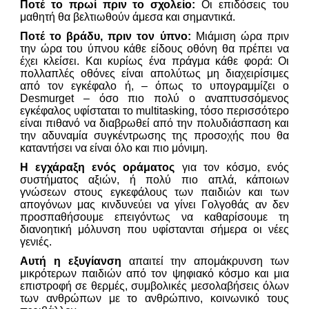
Ποτέ το πρωί πριν το σχολείο:
Οι επιδόσεις του
μαθητή θα βελτιωθούν άμεσα και σημαντικά.
Ποτέ το βράδυ, πριν τον ύπνο:
Μιάμιση ώρα πριν
την ώρα του ύπνου κάθε είδους οθόνη θα πρέπει να
έχει κλείσει. Και κυρίως ένα πράγμα κάθε φορά: Οι
πολλαπλές οθόνες είναι απολύτως μη διαχειρίσιμες
από τον εγκέφαλο ή, – όπως το υπογραμμίζει ο
Desmurget – όσο πιο πολύ ο αναπτυσσόμενος
εγκέφαλος υφίσταται το multitasking, τόσο περισσότερο
είναι πιθανό να διαβρωθεί από την πολυδιάσπαση και
την αδυναμία συγκέντρωσης της προσοχής που θα
καταντήσει να είναι όλο και πιο μόνιμη.
Η εγχάραξη ενός οράματος
για τον κόσμο, ενός
συστήματος αξιών, ή πολύ πιο απλά, κάποιων
γνώσεων στους εγκεφάλους των παιδιών και των
απογόνων μας κινδυνεύει να γίνει Γολγοθάς αν δεν
προσπαθήσουμε επειγόντως να καθαρίσουμε τη
διανοητική μόλυνση που υφίστανται σήμερα οι νέες
γενιές.
Αυτή η εξυγίανση
απαιτεί την απομάκρυνση των
μικρότερων παιδιών από τον ψηφιακό κόσμο και μια
επιστροφή σε θερμές, συμβολικές μεσολαβήσεις όλων
των ανθρώπων με το ανθρώπινο, κοινωνικό τους