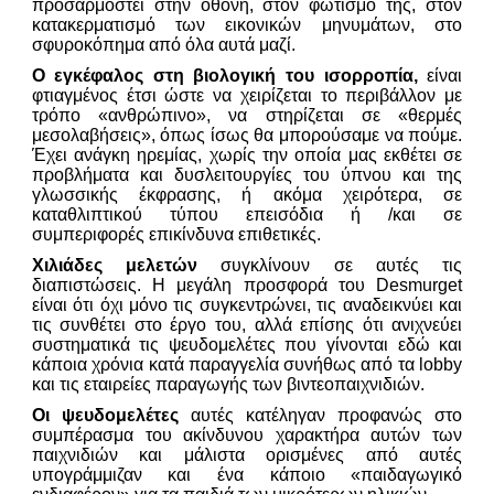
προσαρμοστεί στην οθόνη, στον φωτισμό της, στον
κατακερματισμό των εικονικών μηνυμάτων, στο
σφυροκόπημα από όλα αυτά μαζί.
Ο εγκέφαλος στη βιολογική του ισορροπία,
είναι
φτιαγμένος έτσι ώστε να χειρίζεται το περιβάλλον με
τρόπο «ανθρώπινο», να στηρίζεται σε «θερμές
μεσολαβήσεις», όπως ίσως θα μπορούσαμε να πούμε.
Έχει ανάγκη ηρεμίας, χωρίς την οποία μας εκθέτει σε
προβλήματα και δυσλειτουργίες του ύπνου και της
γλωσσικής έκφρασης, ή ακόμα χειρότερα, σε
καταθλιπτικού τύπου επεισόδια ή /και σε
συμπεριφορές επικίνδυνα επιθετικές.
Χιλιάδες μελετών
συγκλίνουν σε αυτές τις
διαπιστώσεις. Η μεγάλη προσφορά του Desmurget
είναι ότι όχι μόνο τις συγκεντρώνει, τις αναδεικνύει και
τις συνθέτει στο έργο του, αλλά επίσης ότι ανιχνεύει
συστηματικά τις ψευδομελέτες που γίνονται εδώ και
κάποια χρόνια κατά παραγγελία συνήθως από τα lobby
και τις εταιρείες παραγωγής των βιντεοπαιχνιδιών.
Οι ψευδομελέτες
αυτές κατέληγαν προφανώς στο
συμπέρασμα του ακίνδυνου χαρακτήρα αυτών των
παιχνιδιών και μάλιστα ορισμένες από αυτές
υπογράμμιζαν και ένα κάποιο «παιδαγωγικό