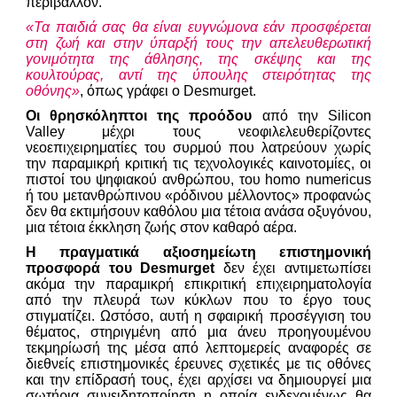
περιβάλλον.
«Τα παιδιά σας θα είναι ευγνώμονα εάν προσφέρεται
στη ζωή και στην ύπαρξή τους την απελευθερωτική
γονιμότητα της άθλησης, της σκέψης και της
κουλτούρας, αντί της ύπουλης στειρότητας της
οθόνης»
, όπως γράφει ο Desmurget.
Οι θρησκόληπτοι της προόδου
από την Silicon
Valley μέχρι τους νεοφιλελευθερίζοντες
νεοεπιχειρηματίες του συρμού που λατρεύουν χωρίς
την παραμικρή κριτική τις τεχνολογικές καινοτομίες, οι
πιστοί του ψηφιακού ανθρώπου, του homo numericus
ή του μετανθρώπινου «ρόδινου μέλλοντος» προφανώς
δεν θα εκτιμήσουν καθόλου μια τέτοια ανάσα οξυγόνου,
μια τέτοια έκκληση ζωής στον καθαρό αέρα.
Η πραγματικά αξιοσημείωτη επιστημονική
προσφορά του Desmurget
δεν έχει αντιμετωπίσει
ακόμα την παραμικρή επικριτική επιχειρηματολογία
από την πλευρά των κύκλων που το έργο τους
στιγματίζει. Ωστόσο, αυτή η σφαιρική προσέγγιση του
θέματος, στηριγμένη από μια άνευ προηγουμένου
τεκμηρίωσή της μέσα από λεπτομερείς αναφορές σε
διεθνείς επιστημονικές έρευνες σχετικές με τις οθόνες
και την επίδρασή τους, έχει αρχίσει να δημιουργεί μια
σωτήρια συνειδητοποίηση η οποία ενδεχομένως θα