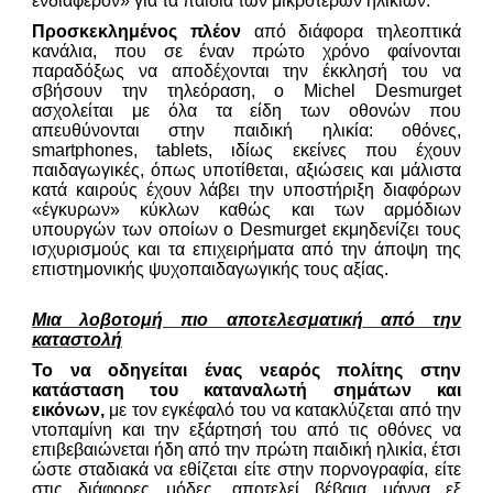
ενδιαφέρον» για τα παιδιά των μικρότερων ηλικιών.
Προσκεκλημένος πλέον
από διάφορα τηλεοπτικά
κανάλια, που σε έναν πρώτο χρόνο φαίνονται
παραδόξως να αποδέχονται την έκκλησή του να
σβήσουν την τηλεόραση, ο Michel Desmurget
ασχολείται με όλα τα είδη των οθονών που
απευθύνονται στην παιδική ηλικία: οθόνες,
smartphones, tablets, ιδίως εκείνες που έχουν
παιδαγωγικές, όπως υποτίθεται, αξιώσεις και μάλιστα
κατά καιρούς έχουν λάβει την υποστήριξη διαφόρων
«έγκυρων» κύκλων καθώς και των αρμόδιων
υπουργών των οποίων ο Desmurget εκμηδενίζει τους
ισχυρισμούς και τα επιχειρήματα από την άποψη της
επιστημονικής ψυχοπαιδαγωγικής τους αξίας.
Μια λοβοτομή πιο αποτελεσματική από την
καταστολή
Το να οδηγείται ένας νεαρός πολίτης στην
κατάσταση του καταναλωτή σημάτων και
εικόνων,
με τον εγκέφαλό του να κατακλύζεται από την
ντοπαμίνη και την εξάρτησή του από τις οθόνες να
επιβεβαιώνεται ήδη από την πρώτη παιδική ηλικία, έτσι
ώστε σταδιακά να εθίζεται είτε στην πορνογραφία, είτε
στις διάφορες μόδες, αποτελεί βέβαια μάννα εξ