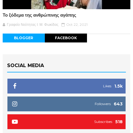
Το ξόδεμα της ανθρώπινης αγάπης
Γραφείο Νεότητας Ι. Μ. Φωκίδας
Oct 22, 2021
BLOGGER
FACEBOOK
SOCIAL MEDIA
1.5k
Likes
643
Followers
518
Subscribes