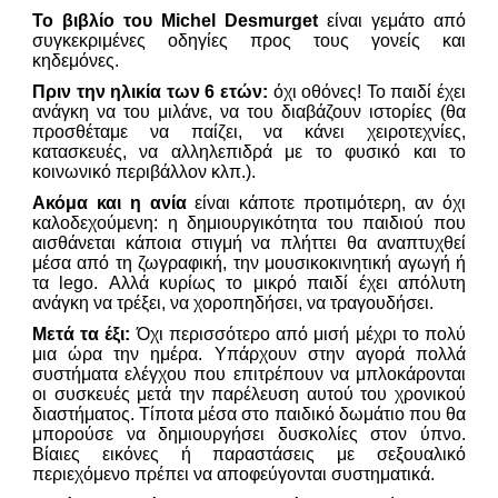
Το βιβλίο του Michel Desmurget
είναι γεμάτο από
συγκεκριμένες οδηγίες προς τους γονείς και
κηδεμόνες.
Πριν την ηλικία των 6 ετών:
όχι οθόνες! Το παιδί έχει
ανάγκη να του μιλάνε, να του διαβάζουν ιστορίες (θα
προσθέταμε να παίζει, να κάνει χειροτεχνίες,
κατασκευές, να αλληλεπιδρά με το φυσικό και το
κοινωνικό περιβάλλον κλπ.).
Ακόμα και η ανία
είναι κάποτε προτιμότερη, αν όχι
καλοδεχούμενη: η δημιουργικότητα του παιδιού που
αισθάνεται κάποια στιγμή να πλήττει θα αναπτυχθεί
μέσα από τη ζωγραφική, την μουσικοκινητική αγωγή ή
τα lego. Αλλά κυρίως το μικρό παιδί έχει απόλυτη
ανάγκη να τρέξει, να χοροπηδήσει, να τραγουδήσει.
Μετά τα έξι:
Όχι περισσότερο από μισή μέχρι το πολύ
μια ώρα την ημέρα. Υπάρχουν στην αγορά πολλά
συστήματα ελέγχου που επιτρέπουν να μπλοκάρονται
οι συσκευές μετά την παρέλευση αυτού του χρονικού
διαστήματος. Τίποτα μέσα στο παιδικό δωμάτιο που θα
μπορούσε να δημιουργήσει δυσκολίες στον ύπνο.
Βίαιες εικόνες ή παραστάσεις με σεξουαλικό
περιεχόμενο πρέπει να αποφεύγονται συστηματικά.