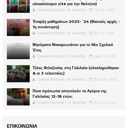
ολοκαίνουριο site για την Νεότητα)
Γραφείο Νεότητας Ι. Μ. Φωκίδας
Oct 18, 2023
Έναρξη μαθημάτων 2023-´24 (Βασικές αρχές -
1η συνάντηση)
Γραφείο Νεότητας Ι. Μ. Φωκίδας
Oct 12, 2023
Μηνύματα Μακαριωτάτου για το Νέο Σχολικό
Έτος
Γραφείο Νεότητας Ι. Μ. Φωκίδας
Sept 10, 2023
Τέλος Φιλοξενίας στη Γαλιλαία (ολοκληρώθηκαν
& οι 3 τελευταίες)
Γραφείο Νεότητας Ι. Μ. Φωκίδας
Sept 04, 2023
Ποια πρόσωπα αποτελούν τα Αγόρια της
Γαλιλαίας 12-18 ετών;
Γραφείο Νεότητας Ι. Μ. Φωκίδας
Aug 01, 2023
ΕΠΙΚΟΙΝΩΝΙΑ