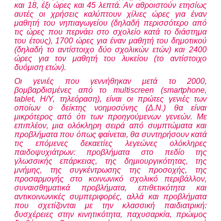
και 18, έξι ώρες και 45 λεπτά. Αν αθροιστούν ετησίως
αυτές οι χρήσεις καλύπτουν χίλιες ώρες για έναν
μαθητή του νηπιαγωγείου (δηλαδή περισσότερο από
τις ώρες που περνάει στο σχολείο κατά το διάστημα
του έτους), 1700 ώρες για έναν μαθητή του δημοτικού
(δηλαδή το αντίστοιχο δύο σχολικών ετών) και 2400
ώρες για τον μαθητή του λυκείου (το αντίστοιχο
δυόμιση ετών).
Οι γενιές που γεννήθηκαν μετά το 2000,
βομβαρδισμένες από το multiscreen (smartphone,
tablet, Η/Υ, τηλεόραση), είναι οι πρώτες γενιές των
οποίων ο δείκτης νοημοσύνης (Δ.Ν.) θα είναι
μικρότερος από ότι των προηγούμενων γενεών. Με
επιπλέον, μια ολόκληρη σειρά από συμπτώματα και
προβλήματα που όπως φαίνεται, θα συντηρήσουν κατά
τις επόμενες δεκαετίες λεγεώνες ολόκληρες
παιδοψυχιάτρων: προβλήματα στο πεδίο της
γλωσσικής επάρκειας, της δημιουργικότητας, της
μνήμης, της συγκέντρωσης της προσοχής, της
προσαρμογής στο κοινωνικό σχολικό περιβάλλον,
συναισθηματικά προβλήματα, επιθετικότητα και
αντικοινωνικές συμπεριφορές, αλλά και προβλήματα
που σχετίζονται με την κλασσική παιδιατρική:
δυσχέρειες στην κινητικότητα, παχυσαρκία, πρώιμος