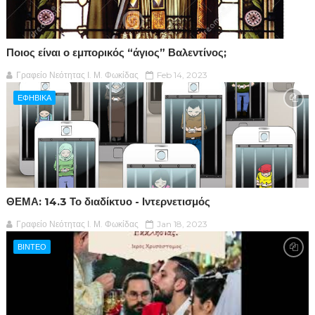
Ποιος είναι ο εμπορικός “άγιος” Βαλεντίνος;
Γραφείο Νεότητας Ι. Μ. Φωκίδας
Feb 14, 2023
ΕΦΗΒΙΚΑ
ΘΕΜΑ: 14.3 Το διαδίκτυο - Ιντερνετισμός
Γραφείο Νεότητας Ι. Μ. Φωκίδας
Jan 18, 2023
ΒΙΝΤΕΟ