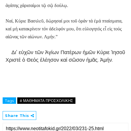
ἀγάπης χάρισαίμοι τῷ σῷ δούλῳ.
Ναί, Κύριε Βασιλεῦ, δώρησαί μοι τοῦ ὁράν τά ἐμά πταίσματα,
καί μή κατακρίνειν τόν ἀδελφόν μου, ὅτι εὐλογητός εἶ εἰς τούς
αἰῶνας τῶν αἰώνων. Αμήν.”
Δι’ εὐχῶν τῶν Ἁγίων Πατέρων ἡμῶν Κύριε Ἰησοῦ
Χριστέ ὁ Θεός ἐλέησον καί σῶσον
ἡμᾶς. Ἀμήν.
Tags
# ΜΑΘΗΜΑΤΑ ΠΡΟΣΧΟΛΙΚΗΣ
Share This