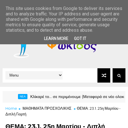
This site uses cookies from Google to deliver its services
and to analyze traffic. Your IP address and user-agent are
shared with Google along with performance and security
metrics to ensure quality of service, generate usage
statistics, and to detect and address abuse.
LEARN MORE
GOT IT
Κλίκαρέ το… σε περιμένουμε (Μεταφορά σε νέο ολοκαίνουριο site γ
ΕΑ
Home
ΜΑΘΗΜΑΤΑ ΠΡΟΣΧΟΛΙΚΗΣ
ΘΕΜΑ: 23.1. 25η Μαρτίου -
Διπλή Γιορτή
ΘΕΜΑ: 23.1. 25η Μαρτίου - Διπλή