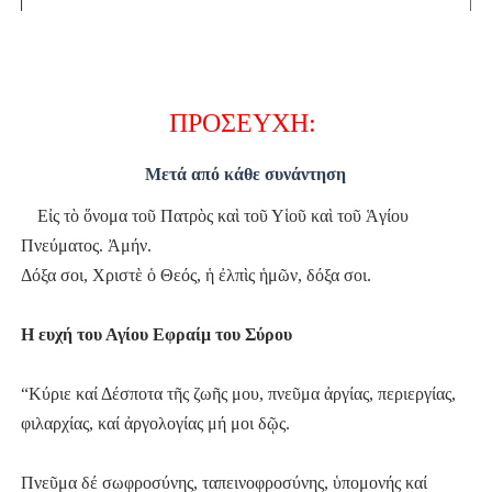
ΠΡΟΣΕΥΧΗ:
Μετά από κάθε συνάντηση
Εἰς τὸ ὅνομα τοῦ Πατρὸς καὶ τοῦ Υἱοῦ καὶ τοῦ Ἁγίου
Πνεύματος. Ἀμήν.
Δόξα σοι, Χριστὲ ὁ Θεός, ἡ ἐλπὶς ἡμῶν, δόξα σοι.
Η ευχή του Αγίου Εφραίμ του Σύρου
“Κύριε καί Δέσποτα τῆς ζωῆς μου, πνεῦμα ἀργίας, περιεργίας,
φιλαρχίας, καί ἀργολογίας μή μοι δῷς.
Πνεῦμα δέ σωφροσύνης, ταπεινοφροσύνης, ὑπομονής καί