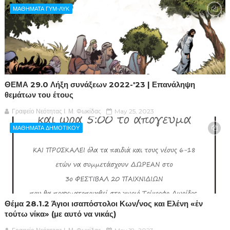
ΜΑΘΗΜΑΤΑ ΓΥΜ-ΛΥΚ
ΘΕΜΑ 29.0 Λήξη συνάξεων 2022-'23 | Επανάληψη
θεμάτων του έτους
Γραφείο Νεότητας Ι. Μ. Φωκίδας
May 25, 2023
ΜΑΘΗΜΑΤΑ ΔΗΜΟΤΙΚΟΥ
Θέμα 28.1.2 Άγιοι ισαπόστολοι Κων/νος και Ελένη «ἐν
τούτω νίκα» (με αυτό να νικάς)