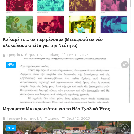
Κλίκαρέ το… σε περιμένουμε (Μεταφορά σε νέο
ολοκαίνουριο site για την Νεότητα)
Γραφείο Νεότητας Ι. Μ. Φωκίδας
Oct 18, 2023
ΝΕΑ
Μηνύματα Μακαριωτάτου για το Νέο Σχολικό Έτος
Γραφείο Νεότητας Ι. Μ. Φωκίδας
Sept 10, 2023
ΝΕΑ