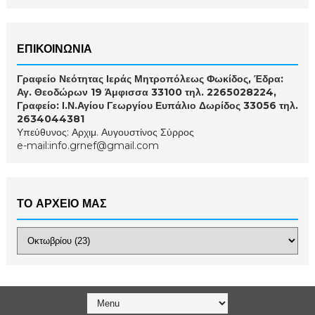
ΕΠΙΚΟΙΝΩΝΙΑ
Γραφείο Νεότητας Ιεράς Μητροπόλεως Φωκίδος, Έδρα:
Αγ. Θεοδώρων 19 Άμφισσα 33100 τηλ. 2265028224,
Γραφείο: Ι.Ν.Αγίου Γεωργίου Ευπάλιο Δωρίδος 33056 τηλ.
2634044381
Υπεύθυνος: Αρχιμ. Αυγουστίνος Σύρρος
e-mail:info.grnef@gmail.com
ΤΟ ΑΡΧΕΙΟ ΜΑΣ