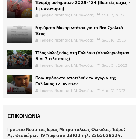
Έναρξη μαθημάτων 2023-´24 (Βασικές αρχές -
1η συνάντηση)
Γραφείο Νεότητας Ι. Μ. Φωκίδας
Oct 12, 2023
Μηνύματα Μακαριωτάτου για το Νέο Σχολικό
Έτος
Γραφείο Νεότητας Ι. Μ. Φωκίδας
Sept 10, 2023
Τέλος Φιλοξενίας στη Γαλιλαία (ολοκληρώθηκαν
& οι 3 τελευταίες)
Γραφείο Νεότητας Ι. Μ. Φωκίδας
Sept 04, 2023
Ποια πρόσωπα αποτελούν τα Αγόρια της
Γαλιλαίας 12-18 ετών;
Γραφείο Νεότητας Ι. Μ. Φωκίδας
Aug 01, 2023
ΕΠΙΚΟΙΝΩΝΙΑ
Γραφείο Νεότητας Ιεράς Μητροπόλεως Φωκίδος, Έδρα:
Αγ. Θεοδώρων 19 Άμφισσα 33100 τηλ. 2265028224,