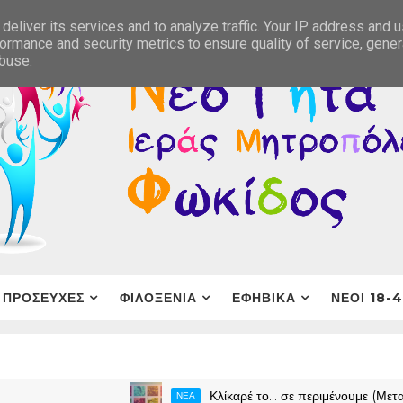
deliver its services and to analyze traffic. Your IP address and 
ormance and security metrics to ensure quality of service, gene
abuse.
ΠΡΟΣΕΥΧΕΣ
ΦΙΛΟΞΕΝΙΑ
ΕΦΗΒΙΚΑ
ΝΕΟΙ 18-
Κλίκαρέ το… σε περιμένουμε (Μεταφορά σε
ΝΕΑ