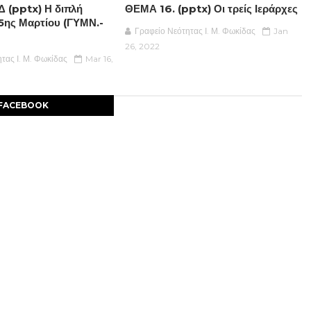
 (pptx) Η διπλή
ΘΕΜΑ 16. (pptx) Οι τρείς Ιεράρχες
25ης Μαρτίου (ΓΥΜΝ.-
Γραφείο Νεότητας Ι. Μ. Φωκίδας
Jan
26, 2022
τας Ι. Μ. Φωκίδας
Mar 16,
FACEBOOK