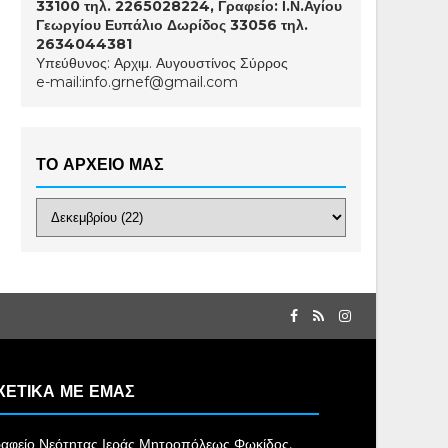
33100 τηλ. 2265028224, Γραφείο: Ι.Ν.Αγίου
Γεωργίου Ευπάλιο Δωρίδος 33056 τηλ.
2634044381
Υπεύθυνος: Αρχιμ. Αυγουστίνος Σύρρος
e-mail:info.grnef@gmail.com
ΤΟ ΑΡΧΕΙΟ ΜΑΣ
ΧΕΤΙΚΑ ΜΕ ΕΜΑΣ
αφείο Νεότητας Ιεράς Μητροπόλεως Φωκίδος,