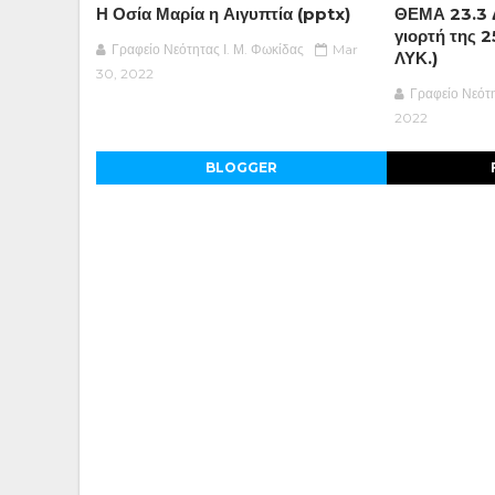
Η Οσία Μαρία η Αιγυπτία (pptx)
ΘΕΜΑ 23.3 Δ
γιορτή της 
Γραφείο Νεότητας Ι. Μ. Φωκίδας
Mar
ΛΥΚ.)
30, 2022
Γραφείο Νεότη
2022
BLOGGER