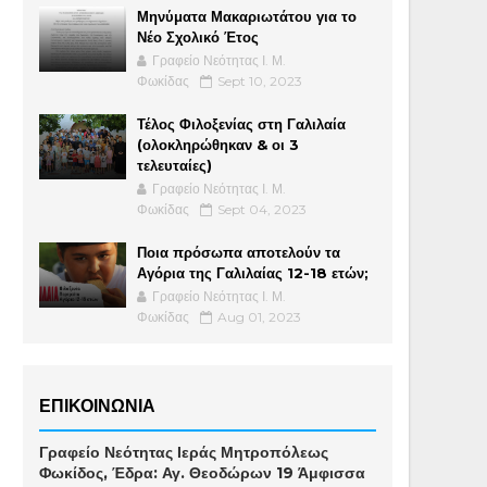
Μηνύματα Μακαριωτάτου για το
Νέο Σχολικό Έτος
Γραφείο Νεότητας Ι. Μ.
Φωκίδας
Sept 10, 2023
Τέλος Φιλοξενίας στη Γαλιλαία
(ολοκληρώθηκαν & οι 3
τελευταίες)
Γραφείο Νεότητας Ι. Μ.
Φωκίδας
Sept 04, 2023
Ποια πρόσωπα αποτελούν τα
Αγόρια της Γαλιλαίας 12-18 ετών;
Γραφείο Νεότητας Ι. Μ.
Φωκίδας
Aug 01, 2023
ΕΠΙΚΟΙΝΩΝΙΑ
Γραφείο Νεότητας Ιεράς Μητροπόλεως
Φωκίδος, Έδρα: Αγ. Θεοδώρων 19 Άμφισσα