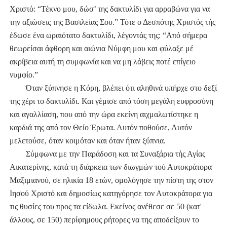
Χριστό: “Τέκνο μου, δώσ’ της δακτυλίδι για αρραβώνα για να
την αξιώσεις της Βασιλείας Σου.” Τότε ο Δεσπότης Χριστός τής
έδωσε ένα ωραιότατο δακτυλίδι, λέγοντάς της: “Από σήμερα
θεωρείσαι άφθορη και αιώνια Νύμφη μου και φύλαξε μέ
ακρίβεια αυτή τη συμφωνία και να μη λάβεις ποτέ επίγειο
νυμφίο.”
Όταν ξύπνησε η Κόρη, βλέπει ότι αληθινά υπήρχε στο δεξί
της χέρι το δακτυλίδι. Και γέμισε από τόση μεγάλη ευφροσύνη
και αγαλλίαση, που από την ώρα εκείνη αιχμαλωτίστηκε η
καρδιά της από τον Θείο Έρωτα. Αυτόν ποθούσε, Αυτόν
μελετούσε, όταν κοιμόταν και όταν ήταν ξύπνια.
Σύμφωνα με την Παράδοση και τα Συναξάρια τής Αγίας
Αικατερίνης, κατά τη διάρκεια των διωγμών τού Αυτοκράτορα
Μαξιμιανού, σε ηλικία 18 ετών, ομολόγησε την πίστη της στον
Ιησού Χριστό και δημοσίως κατηγόρησε τον Αυτοκράτορα για
τις θυσίες του προς τα είδωλα. Εκείνος ανέθεσε σε 50 (κατ'
άλλους, σε 150) περίφημους ρήτορες να της αποδείξουν το