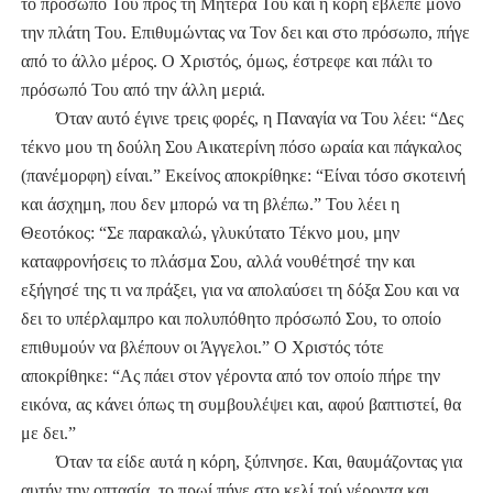
το πρόσωπό Του προς τη Μητέρα Του και η κόρη έβλεπε μόνο
την πλάτη Του. Επιθυμώντας να Τον δει και στο πρόσωπο, πήγε
από το άλλο μέρος. Ο Χριστός, όμως, έστρεφε και πάλι το
πρόσωπό Του από την άλλη μεριά.
Όταν αυτό έγινε τρεις φορές, η Παναγία να Του λέει: “Δες
τέκνο μου τη δούλη Σου Αικατερίνη πόσο ωραία και πάγκαλος
(πανέμορφη) είναι.” Εκείνος αποκρίθηκε: “Είναι τόσο σκοτεινή
και άσχημη, που δεν μπορώ να τη βλέπω.” Του λέει η
Θεοτόκος: “Σε παρακαλώ, γλυκύτατο Τέκνο μου, μην
καταφρονήσεις το πλάσμα Σου, αλλά νουθέτησέ την και
εξήγησέ της τι να πράξει, για να απολαύσει τη δόξα Σου και να
δει το υπέρλαμπρο και πολυπόθητο πρόσωπό Σου, το οποίο
επιθυμούν να βλέπουν οι Άγγελοι.” Ο Χριστός τότε
αποκρίθηκε: “Ας πάει στον γέροντα από τον οποίο πήρε την
εικόνα, ας κάνει όπως τη συμβουλέψει και, αφού βαπτιστεί, θα
με δει.”
Όταν τα είδε αυτά η κόρη, ξύπνησε. Και, θαυμάζοντας για
αυτήν την οπτασία, το πρωί πήγε στο κελί τού γέροντα και