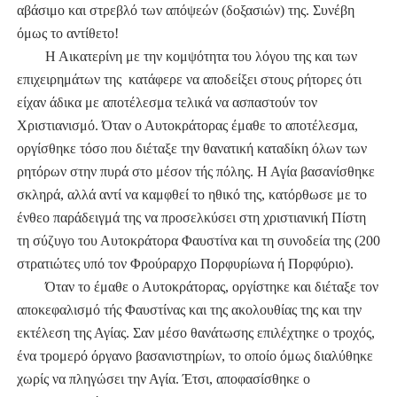
αβάσιμο και στρεβλό των απόψεών (δοξασιών) της. Συνέβη
όμως το αντίθετο!
Η Αικατερίνη με την κομψότητα του λόγου της και των
επιχειρημάτων της κατάφερε να αποδείξει στους ρήτορες ότι
είχαν άδικα με αποτέλεσμα τελικά να ασπαστούν τον
Χριστιανισμό. Όταν ο Αυτοκράτορας έμαθε το αποτέλεσμα,
οργίσθηκε τόσο που διέταξε την θανατική καταδίκη όλων των
ρητόρων στην πυρά στο μέσον τής πόλης. Η Αγία βασανίσθηκε
σκληρά, αλλά αντί να καμφθεί το ηθικό της, κατόρθωσε με το
ένθεο παράδειγμά της να προσελκύσει στη χριστιανική Πίστη
τη σύζυγο του Αυτοκράτορα Φαυστίνα και τη συνοδεία της (200
στρατιώτες υπό τον Φρούραρχο Πορφυρίωνα ή Πορφύριο).
Όταν το έμαθε ο Αυτοκράτορας, οργίστηκε και διέταξε τον
αποκεφαλισμό τής Φαυστίνας και της ακολουθίας της και την
εκτέλεση της Αγίας. Σαν μέσο θανάτωσης επιλέχτηκε ο τροχός,
ένα τρομερό όργανο βασανιστηρίων, το οποίο όμως διαλύθηκε
χωρίς να πληγώσει την Αγία. Έτσι, αποφασίσθηκε ο