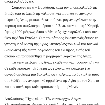
αποκεφαλισμός της.
Σύμφωνα με την Παράδοση, κατά τον αποκεφαλισμό της
έτρεξε από το λαιμό της γάλα αντί για αίμα και το πάναγνο
σώμα τής Αγίας μεταφέρθηκε υπό «πτερύγων αγγέλων» στην
κορυφή τού υψηλότερου όρους τού Σινά, στην κορυφή Χωρήβ,
ύψους 1990 μέτρων, όπου ο Μωυσής είχε παραλάβει από τον
Θεό τις Δέκα Εντολές. Ο αυτοκράτορας Ιουστινιανός έκτισε τη
γνωστή Ιερά Μονή της Αγίας Αικατερίνης του Σινά και τον ναό
(καθολικό) τής Μεταμορφώσεως του Σωτήρος, εντός τού
οποίου και τοποθετήθηκε η μαρμάρινη λάρνακα της Αγίας.
Τα τίμια λείψανα της Αγίας εκτίθενται για προσκύνηση και
σε κάθε προσκυνητή δίνεται ως ευλογία και φυλακτό ένα
αργυρό ομοίωμα του δακτυλιδιού της Αγίας. Το δακτυλίδι αυτό
συμβολίζει τον πνευματικό αρραβώνα τής Αγίας με τον Χριστό
και τον σύνδεσμο κάθε προσκυνητή με τη Μονή.
Ἀπολυτίκιον, Ἦχος πλ. α’. Τὸν συνάναρχον Λόγον.
Τὴν πανεύφημον νύμφην Χριστοῦ ὑμνήσωμεν, Αἰκατερίναν τὴν