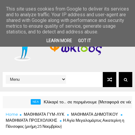
This site uses cookies from Google to deliver its services
and to analyze traffic. Your IP address and user-agent are
shared with Google along with performance and security
metrics to ensure quality of service, generate usage
statistics, and to detect and address abuse.
LEARN MORE
GOT IT
Κλίκαρέ το… σε περιμένουμε (Μεταφορά σε νέο ολοκαίνουρ
ΝΕΑ
Home
ΜΑΘΗΜΑΤΑ ΓΥΜ-ΛΥΚ
ΜΑΘΗΜΑΤΑ ΔΗΜΟΤΙΚΟΥ
ΜΑΘΗΜΑΤΑ ΠΡΟΣΧΟΛΙΚΗΣ
Η Αγία Μεγαλομάρτυς Αικατερίνη η
Πάνσοφος (μνήμη 25 Νοεμβρίου)