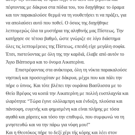
πέφτοντας με δάκρυα στα πόδια του, του διηγήθηκε το όραμα
και τον παρακαλούσε θερμά να τη νουθετήσει τι να πράξει, για
να απολαύσει αυτό που ποθεί. Ο όσιος της διηγήθηκε
λεπτομερώς όλα τα μυστήρια της αληθινής μας Πίστεως. Την
κατήχησε σε τέτοιο βαθμό, ώστε γνώριζε σε λίγο διάστημα
όλες τις λεπτομέρειες της Πίστεως, επειδή είχε μεγάλη σοφία.
Έτσι, πιστεύοντας με όλη της την καρδιά, έλαβε από αυτόν το
Άγιο Βάπτισμα και το όνομα Αικατερίνα.
Επιστρέφοντας στα ανάκτορα, όλη τη νύκτα παρακαλούσε
νηστική και προσευχόταν με δάκρυα, μέχρι που και πάλι την
πήρε ο ύπνος. Και τότε βλέπει την ουράνια Βασίλισσα με το
Θείο Βρέφος να κοιτά την Αικατερίνη με πολλή ευσπλαχνία και
ιλαρότητα: “Τώρα έγινε ολόλαμπρη και ένδοξη, πλούσια και
πάνσοφη, ευγενής και φημισμένη και είναι πλήρης με τόσα
αγαθά και χάριτες και τόσο την επιθυμώ, που συμφωνώ να τη
μνηστευθώ και να την πάρω για νύφη μου!”
Και η Θεοτόκος πήρε το δεξί χέρι τής κόρης και λέει στον