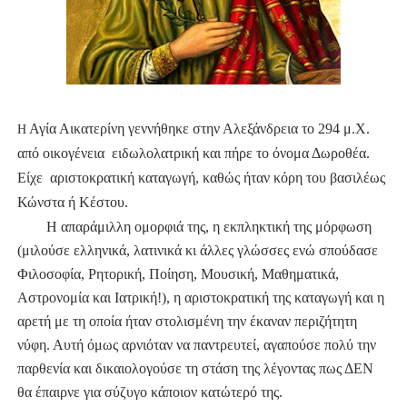
Αγία Αικατερίνη γεννήθηκε στην Αλεξάνδρεια το 294 μ.Χ.
Η
από οικογένεια ειδωλολατρική και πήρε το όνομα Δωροθέα.
Είχε αριστοκρατική καταγωγή, καθώς ήταν κόρη του βασιλέως
Κώνστα ή Κέστου.
Η απαράμιλλη ομορφιά της, η εκπληκτική της μόρφωση
(μιλούσε ελληνικά, λατινικά κι άλλες γλώσσες ενώ σπούδασε
Φιλοσοφία, Ρητορική, Ποίηση, Μουσική, Μαθηματικά,
Αστρονομία και Ιατρική!), η αριστοκρατική της καταγωγή και η
αρετή με τη οποία ήταν στολισμένη την έκαναν περιζήτητη
νύφη. Αυτή όμως αρνιόταν να παντρευτεί, αγαπούσε πολύ την
παρθενία και δικαιολογούσε τη στάση της λέγοντας πως ΔΕΝ
θα έπαιρνε για σύζυγο κάποιον κατώτερό της.