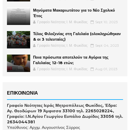
Μηνύματα Μακαριωτάτου για το Νέο Σχολικό
Έτος
Γραφείο Νεότητας Ι. Μ. Φωκίδας
Sept 10, 2023
Τέλος Φιλοξενίας στη Γαλιλαία (ολοκληρώθηκαν
& οι 3 τελευταίες)
Γραφείο Νεότητας Ι. Μ. Φωκίδας
Sept 04, 2023
Ποια πρόσωπα αποτελούν τα Αγόρια της
Γαλιλαίας 12-18 ετών;
Γραφείο Νεότητας Ι. Μ. Φωκίδας
Aug 01, 2023
ΕΠΙΚΟΙΝΩΝΙΑ
Γραφείο Νεότητας Ιεράς Μητροπόλεως Φωκίδος, Έδρα:
Αγ. Θεοδώρων 19 Άμφισσα 33100 τηλ. 2265028224,
Γραφείο: Ι.Ν.Αγίου Γεωργίου Ευπάλιο Δωρίδος 33056 τηλ.
2634044381
Υπεύθυνος: Αρχιμ. Αυγουστίνος Σύρρος