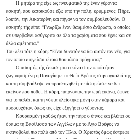
Η μητέρα της είχε ως πνευματικό της έναν γέροντα
ασκητή, που κατοικούσε έξω από την πόλη, κρυμμένος. Πήρε,
λοιπόν, την Αικατερίνη και πήγαν να τον συμβουλευθούν. Ο
ασκητής τής είπε: “Γνωρίζω έναν θαυμάσιο άνθρωπο, ο οποίος
σε υπερβαίνει ασύγκριτα σε όλα τα χαρίσματα που έχεις και σε
άλλα αμέτρητα.”
Του λέει τότε η κόρη: “Είναι δυνατόν να δω αυτόν τον νέο, για
τον οποίο διηγείσαι τέτοια θαυμάσια πράγματα;”
Ο ασκητής τής έδωσε μια εικόνα στην οποία ήταν
ζωγραφισμένη η Παναγία με το Θείο Βρέφος στην αγκαλιά της
και τη συμβούλεψε να προσευχηθεί με πίστη ώστε να δει
εκείνον που ποθεί. Η κόρη, παίρνοντας την ιερή εικόνα, έφυγε
για το παλάτι και τη νύκτα κλείστηκε μόνη στην κάμαρα και
προσευχόταν, όπως της είχε εξηγήσει ο γέροντας.
Κουρασμένη καθώς ήταν, την πήρε ο ύπνος και βλέπει σε
όραμα τη Βασίλισσα των Αγγέλων με το Άγιο Βρέφος να
ακτινοβολεί πιο πολύ από τον Ήλιο. Ο Χριστός όμως έστρεφε