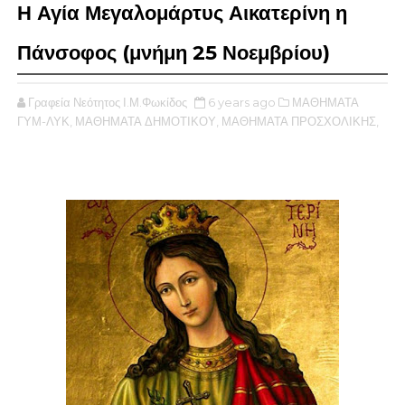
Η Αγία Μεγαλομάρτυς Αικατερίνη η
Πάνσοφος (μνήμη 25 Νοεμβρίου)
Γραφεία Νεότητος Ι.Μ.Φωκίδος
6 years ago
ΜΑΘΗΜΑΤΑ
ΓΥΜ-ΛΥΚ,
ΜΑΘΗΜΑΤΑ ΔΗΜΟΤΙΚΟΥ,
ΜΑΘΗΜΑΤΑ ΠΡΟΣΧΟΛΙΚΗΣ,