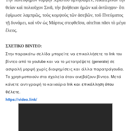
θείαν καὶ πολιοῦχον Σινᾶ, τὴν βοήθειαν ἡμῶν καὶ ἀντίληψιν· ὅτι
ἐφίμωσε λαμπρῶς, τοὺς κομψοὺς τῶν ἀσεβῶν, τοῦ Πνεύματος
τῇ δυνάμει, καὶ νῦν ὡς Μάρτυς στεφθεῖσα, αἰτεῖται πᾶσι τὸ μέγα
ἔλεος.
ΣΧΕΤΙΚΟ ΒΙΝΤΕΟ:
Στην παρακάτω σελίδα μπορείτε να επικολλήσετε το link του
βίντεο από το youtube και να το μετατρέψετε (generate) σε
ασφαλή μορφή χωρίς διαφημίσεις και άλλα παρατράγουδα.
Το χρησιμοποιούν στα σχολεία όταν ανεβάζουν βίντεο. Μετά
κάνετε αντιγραφή το καινούριο link
και επικόλληση όπου
θέλετε.
https://video.link/