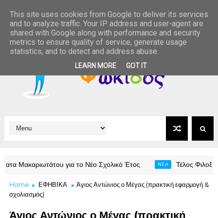
This site uses cookies from Google to deliver its services
and to analyze traffic. Your IP address and user-agent are
shared with Google along with performance and security
metrics to ensure quality of service, generate usage
statistics, and to detect and address abuse.
LEARN MORE
GOT IT
ακαριωτάτου για το Νέο Σχολικό Έτος
Τέλος Φιλοξενίας στ
NEA
Home
ΕΦΗΒΙΚΑ
Άγιος Αντώνιος ο Μέγας (πρακτική εφαρμογή &
σχολιασμός)
Άγιος Αντώνιος ο Μέγας (πρακτική