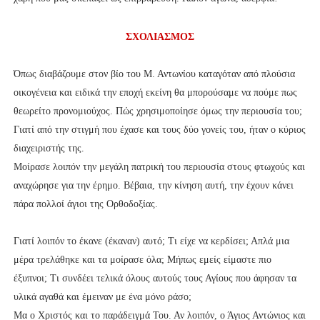
ΣΧΟΛΙΑΣΜΟΣ
Όπως διαβάζουμε στον βίο του Μ. Αντωνίου καταγόταν από πλούσια
οικογένεια και ειδικά την εποχή εκείνη θα μπορούσαμε να πούμε πως
θεωρείτο προνομιούχος. Πώς χρησιμοποίησε όμως την περιουσία του;
Γιατί από την στιγμή που έχασε και τους δύο γονείς του, ήταν ο κύριος
διαχειριστής της.
Μοίρασε λοιπόν την μεγάλη πατρική του περιουσία στους φτωχούς και
αναχώρησε για την έρημο. Βέβαια, την κίνηση αυτή, την έχουν κάνει
πάρα πολλοί άγιοι της Ορθοδοξίας.
Γιατί λοιπόν το έκανε (έκαναν) αυτό; Τι είχε να κερδίσει; Απλά μια
μέρα τρελάθηκε και τα μοίρασε όλα; Μήπως εμείς είμαστε πιο
έξυπνοι; Τι συνδέει τελικά όλους αυτούς τους Αγίους που άφησαν τα
υλικά αγαθά και έμειναν με ένα μόνο ράσο;
Μα ο Χριστός και το παράδειγμά Του. Αν λοιπόν, ο Άγιος Αντώνιος και