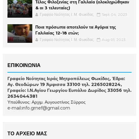
Τέλος Φιλοξενίας στη Γαλιλαία (ολοκληρώθηκαν
& οι 3 τελευταίες)
Γραφείο Νεότητας Ι. Μ. Φωκίδας
Sept 04, 2023
Ποια πρόσωπα αποτελούν τα Αγόρια της
Γαλιλαίας 12-18 ετών;
Γραφείο Νεότητας Ι. Μ. Φωκίδας
Aug 01, 2023
ΕΠΙΚΟΙΝΩΝΙΑ
Γραφείο Νεότητας Ιεράς Μητροπόλεως Φωκίδος, Έδρα:
Αγ. Θεοδώρων 19 Άμφισσα 33100 τηλ. 2265028224,
Γραφείο: Ι.Ν.Αγίου Γεωργίου Ευπάλιο Δωρίδος 33056 τηλ.
2634044381
Υπεύθυνος: Αρχιμ. Αυγουστίνος Σύρρος
e-mail:info.grnef@gmail.com
ΤΟ ΑΡΧΕΙΟ ΜΑΣ