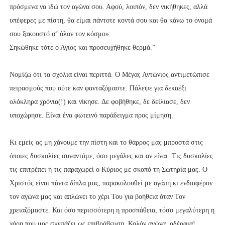
πρόσμενα να ιδώ τον αγώνα σου. Αφού, λοιπόν, δεν νικήθηκες, αλλά
υπέφερες με πίστη, θα είμαι πάντοτε κοντά σου και θα κάνω το όνομά
σου ξακουστό σ’ όλον τον κόσμο».
Σηκώθηκε τότε ο Άγιος και προσευχήθηκε θερμά.”
Νομίζω ότι τα σχόλια είναι περιττά. Ο Μέγας Αντώνιος αντιμετώπισε
πειρασμούς που ούτε καν φανταζόμαστε. Πάλεψε για δεκαέξι
ολόκληρα χρόνια(!) και νίκησε. Δε φοβήθηκε, δε δείλιασε, δεν
υποχώρησε. Είναι ένα φωτεινό παράδειγμα προς μίμηση.
Κι εμείς ας μη χάνουμε την πίστη και το θάρρος μας μπροστά στις
όποιες δυσκολίες συναντάμε, όσο μεγάλες και αν είναι. Τις δυσκολίες
τις επιτρέπει ή τις παραχωρεί ο Κύριος με σκοπό τη Σωτηρία μας. Ο
Χριστός είναι πάντα δίπλα μας, παρακολουθεί με αγάπη κι ενδιαφέρον
τον αγώνα μας και απλώνει το χέρι Του για βοήθεια όταν Τον
χρειαζόμαστε. Και όσο περισσότερη η προσπάθεια, τόσο μεγαλύτερη η
χάρη που μας σκεπάζει ως επιβράβευση. Καλόν αγώνα, αδέρφια!