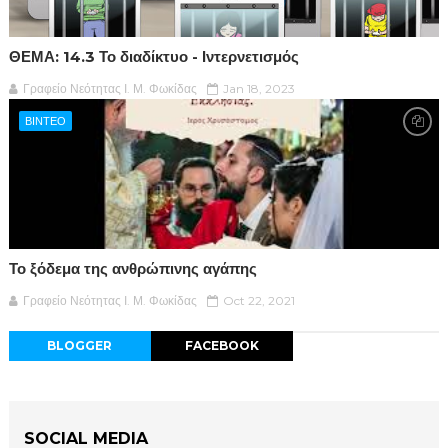
ΘΕΜΑ: 14.3 Το διαδίκτυο - Ιντερνετισμός
Γραφείο Νεότητας Ι. Μ. Φωκίδας
Jan 18, 2023
ΒΙΝΤΕΟ
Το ξόδεμα της ανθρώπινης αγάπης
Γραφείο Νεότητας Ι. Μ. Φωκίδας
Oct 22, 2021
BLOGGER
FACEBOOK
SOCIAL MEDIA