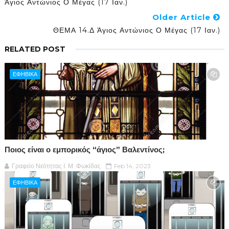
Άγιος Αντώνιος Ο Μέγας (17 Ιαν.)
Older Article
ΘΕΜΑ 14.Δ Άγιος Αντώνιος Ο Μέγας (17 Ιαν.)
RELATED POST
ΕΦΗΒΙΚΑ
Ποιος είναι ο εμπορικός “άγιος” Βαλεντίνος;
Γραφείο Νεότητας Ι. Μ. Φωκίδας
Feb 14, 2023
ΕΦΗΒΙΚΑ