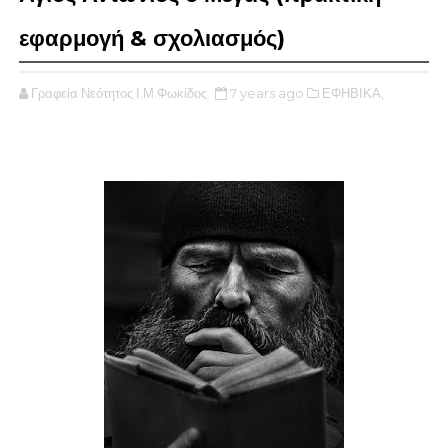
εφαρμογή & σχολιασμός)
Γραφεία Νεότητος Ι.Μ.Φωκίδος
7 years ago
ΕΦΗΒΙΚΑ,