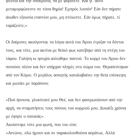
ψευτιά και την υποκρισία, να με φοβίσετε. Και γι’ αυτό
μεταμορφώνεστε σε τόσα θηρία! Εμπρός λοιπόν! Εάν δεν πήρατε
άνωθεν εξουσία εναντίον μου, μη στέκεστε. Εάν όμως πήρατε, τί
ταράζεστε;»
Οι δαίμονες ακούγοντας τα λόγια αυτά του Άγιου έτριζαν τα δόντια
τους, και τότε, μια ακτίνα με θεϊκό φως κατέβηκε από τη στέγη του
τάφου. Γαλήνη κι ησυχία απλώθηκε παντού. Το κορμί του Άγιου δεν
πονούσε πλέον και δεν υπήρχαν πληγές στο σώμα του. Θεραπεύτηκαν
από τον Κύριο. Ο μεγάλος ασκητής καταλαβαίνει την θεία επίσκεψη
και ρωτάει με παράπονο:
«Πού ήσουνα, γλυκύτατέ μου Θεέ, και δεν φανερωνόσουν από την
αρχή, να σταματήσεις τους πόνους του κορμιού μου; Δεκαέξι χρόνια
με έψησε ο σατανάς».
Ακούστηκε τότε μια φωνή, που του είπε:
«Αντώνιε, εδώ ήμουν και σε παρακολουθούσα αοράτως. Αλλά