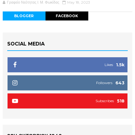
Γραφείο Νεότητας Ι. Μ. Φωκίδας
May 18, 2023
BLOGGER
FACEBOOK
SOCIAL MEDIA
1.5k
Likes
643
Followers
518
Subscribes