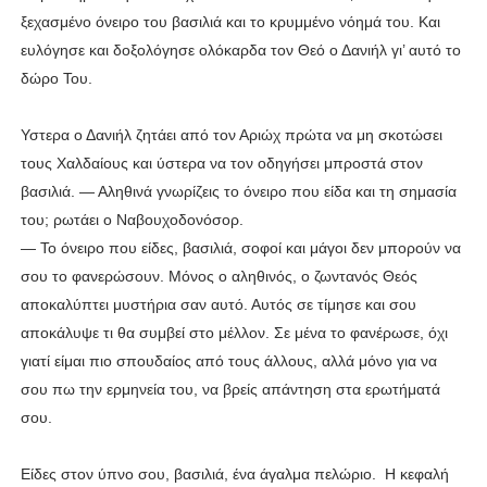
ξεχασμένο όνειρο του βασιλιά και το κρυμμένο νόημά του. Και
ευλόγησε και δοξολόγησε ολόκαρδα τον Θεό ο Δανιήλ γι’ αυτό το
δώρο Του.
Υστερα ο Δανιήλ ζητάει από τον Αριώχ πρώτα να μη σκοτώσει
τους Χαλδαίους και ύστερα να τον οδηγήσει μπροστά στον
βασιλιά. — Αληθινά γνωρίζεις το όνειρο που είδα και τη σημασία
του; ρωτάει ο Ναβουχοδονόσορ.
— Το όνειρο που είδες, βασιλιά, σοφοί και μάγοι δεν μπορούν να
σου το φανερώσουν. Μόνος ο αληθινός, ο ζωντανός Θεός
αποκαλύπτει μυστήρια σαν αυτό. Αυτός σε τίμησε και σου
αποκάλυψε τι θα συμβεί στο μέλλον. Σε μένα το φανέρωσε, όχι
γιατί είμαι πιο σπουδαίος από τους άλλους, αλλά μόνο για να
σου πω την ερμηνεία του, να βρείς απάντηση στα ερωτήματά
σου.
Είδες στον ύπνο σου, βασιλιά, ένα άγαλμα πελώριο. Η κεφαλή