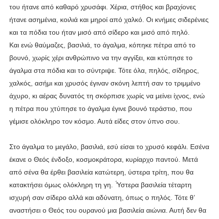
του ήτανε από καθαρό χρυσάφι. Χέρια, στήθος και βραχίονες
ήτανε ασημένια, κοιλιά και μηροί από χαλκό. Οι κνήμες σιδερένιες
και τα πόδια του ήταν μισό από σίδερο και μισό από πηλό.
Και ενώ θαύμαζες, βασιλιά, το άγαλμα, κόπηκε πέτρα από το
βουνό, χωρίς χέρι ανθρώπινο να την αγγίξει, και κτύπησε το
άγαλμα στα πόδια και το σύντριψε. Τότε όλα, πηλός, σίδηρος,
χαλκός, ασήμι και χρυσός έγιναν σκόνη λεπτή σαν το τριμμένο
άχυρο, κι αέρας δυνατός τη σκόρπισε χωρίς να μείνει ίχνος, ενώ
η πέτρα που χτύπησε το άγαλμα έγινε βουνό τεράστιο, που
γέμισε ολόκληρο τον κόσμο. Αυτά είδες στον ύπνο σου.
Στο άγαλμα το μεγάλο, βασιλιά, εσύ είσαι το χρυσό κεφάλι. Εσένα
έκανε ο Θεός ένδοξο, κοσμοκράτορα, κυρίαρχο παντού. Μετά
από σένα θα έρθει βασιλεία κατώτερη, ύστερα τρίτη, που θα
κατακτήσει όμως ολόκληρη τη γη. ̔́Υστερα βασιλεία τέταρτη
ισχυρή σαν σίδερο αλλά και αδύνατη, όπως ο πηλός. Τότε θ’
αναστήσει ο Θεός του ουρανού μια βασιλεία αιώνια. Αυτή δεν θα