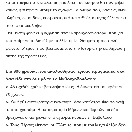
καταστραφεί ποτέ κι όλες τις βασιλείες του κόσμου θα συντρίψει,
καθώς η πέτρα σύντριψε το άγαλμα. Το όνειρό σου, βασιλιά, είναι
αληθινό, σπουδαίο, κοσμοιστορικό και ο Θεός ο μέγας θέλησε να
σου το αποκαλύψει.
Θαυμαστή φάνηκε η εξήγηση στον Ναβουχοδονόσορα, που για
τούτο τίμησε το Δανιήλ με πολλές τιμές. Θαυμαστή πιο πολύ
φαίνεται σ’ εμάς, που βλέπουμε από την Ιστορία την εκπλήρωση
αυτής της προφητείας.
Στα 600 χρόνια, που ακολούθησαν, έγιναν πραγματικά όλα
όσα είδε στο όνειρό του ο Ναβουχοδονόσορ:
➢ 45 σχεδόν χρόνια βασίλεψε ο ίδιος. Η δυναστεία του κράτησε
70 χρόνια.
➢ Και ήρθε αυτοκρατορία κατώτερη, όσο κατώτερο είναι το ασήμι
από το χρυσάφι. Η αυτοκρατορία Μήδων και Περσών, οι δύο
βραχίονες οι ασημένιοι στο άγαλμα, κυρίεψε τη Βαβυλώνα.
➢ Τους Πέρσες νίκησαν οι ̔́Ελληνες, που με τον Μέγα Αλέξανδρο