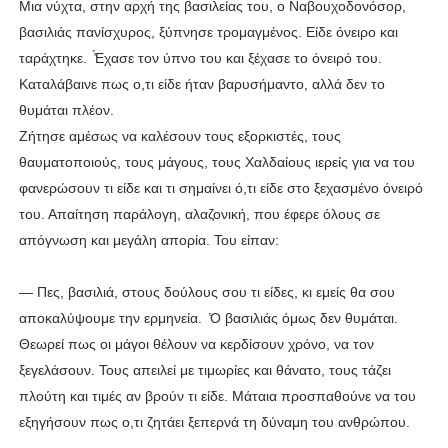
Μια νύχτα, στην αρχή της βασιλείας του, ο Ναβουχοδονόσορ,
βασιλιάς πανίσχυρος, ξύπνησε τρομαγμένος. Είδε όνειρο και
ταράχτηκε. ̓́Εχασε τον ύπνο του και ξέχασε το όνειρό του.
Καταλάβαινε πως ο,τι είδε ήταν βαρυσήμαντο, αλλά δεν το
θυμάται πλέον.
Ζήτησε αμέσως να καλέσουν τους εξορκιστές, τους
θαυματοποιούς, τους μάγους, τους Χαλδαίους ιερείς για να του
φανερώσουν τι είδε και τι σημαίνει ό,τι είδε στο ξεχασμένο όνειρό
του. Απαίτηση παράλογη, αλαζονική, που έφερε όλους σε
απόγνωση και μεγάλη απορία. Του είπαν:
— Πες, βασιλιά, στους δούλους σου τι είδες, κι εμείς θα σου
αποκαλύψουμε την ερμηνεία. ̔Ο βασιλιάς όμως δεν θυμάται.
Θεωρεί πως οι μάγοι θέλουν να κερδίσουν χρόνο, να τον
ξεγελάσουν. Τους απειλεί με τιμωρίες και θάνατο, τους τάζει
πλούτη και τιμές αν βρούν τι είδε. Μάταια προσπαθούνε να του
εξηγήσουν πως ο,τι ζητάει ξεπερνά τη δύναμη του ανθρώπου.