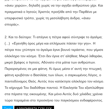
«άνευ χειρών», δηλαδή χωρίς να την αγγίξει ανθρώπινο χέρι. Και
πραγματικά ο Ιησούς Χριστός προήλθε από την Παρθένο με
υπερφυσικό τρόπο, χωρίς τη μεσολάβηση άνδρα, «άνευ
σποράς».
2. Και το δεύτερο: Τι απέγινε η πέτρα αφού σύντριψε το άγαλμα;
(...) «Εγενήθη όρος μέγα και επλήρωσε πάσαν την γην». Η
πέτρα που χτύπησε το άγαλμα έγινε βουνό τεράστιο, που γέμισε
ολόκληρο τον κόσμο. Έτσι δεν έγινε στ’ αλήθεια; Μικρό λιθαράκι,
μικρό βρέφος ο Ιησούς. Αδύνατο στα μάτια των ανθρώπων.
Περιορισμένος σε μια φάτνη. Κι όμως μέσα σ’ αυτή την πτωχική
φάτνη κρυβόταν ο Βασιλέας των όλων, ο σαρκωμένος Λόγος, ο
παντοδύναμος Θεός. Αυτός που κατέκτησε ολόκληρο τον κόσμο.
Το κήρυγμά Του διαδόθηκε παντού. Η Εκκλησία Του εξαπλώθηκε
στα πέρατα της οικουμένης. Και μόνο Αυτός δυό χιλιάδες χρόνια
τώρα παραμένει στο προσκήνιο του παγκόσμιου ενδιαφέροντος.
Tags
# ΜΑΘΗΜΑΤΑ ΓΥΜ-ΛΥΚ