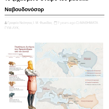
Ναβουδονόσορ
Γραφείο Νεότητας Ι. Μ. Φωκίδας
7 years ago
ΜΑΘΗΜΑΤΑ
ΓΥΜ-ΛΥΚ,