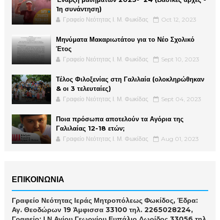
1η συνάντηση)
Γραφείο Νεότητας Ι. Μ. Φωκίδας
Oct 12, 2023
Μηνύματα Μακαριωτάτου για το Νέο Σχολικό
Έτος
Γραφείο Νεότητας Ι. Μ. Φωκίδας
Sept 10, 2023
Τέλος Φιλοξενίας στη Γαλιλαία (ολοκληρώθηκαν
& οι 3 τελευταίες)
Γραφείο Νεότητας Ι. Μ. Φωκίδας
Sept 04, 2023
Ποια πρόσωπα αποτελούν τα Αγόρια της
Γαλιλαίας 12-18 ετών;
Γραφείο Νεότητας Ι. Μ. Φωκίδας
Aug 01, 2023
ΕΠΙΚΟΙΝΩΝΙΑ
Γραφείο Νεότητας Ιεράς Μητροπόλεως Φωκίδος, Έδρα:
Αγ. Θεοδώρων 19 Άμφισσα 33100 τηλ. 2265028224,
Γραφείο: Ι.Ν.Αγίου Γεωργίου Ευπάλιο Δωρίδος 33056 τηλ.