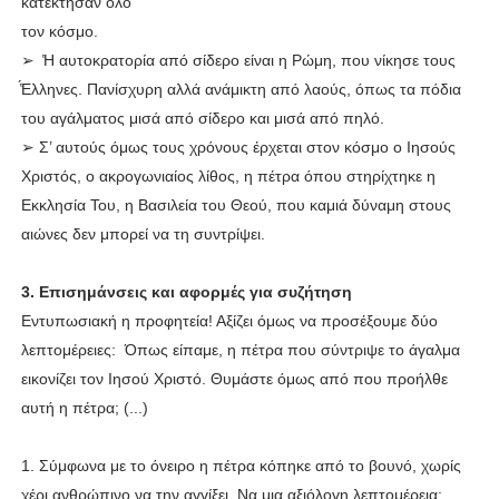
κατέκτησαν όλο
τον κόσμο.
➢ ̔Η αυτοκρατορία από σίδερο είναι η Ρώμη, που νίκησε τους
̔́Ελληνες. Πανίσχυρη αλλά ανάμικτη από λαούς, όπως τα πόδια
του αγάλματος μισά από σίδερο και μισά από πηλό.
➢ Σ’ αυτούς όμως τους χρόνους έρχεται στον κόσμο ο Ιησούς
Χριστός, ο ακρογωνιαίος λίθος, η πέτρα όπου στηρίχτηκε η
Εκκλησία Του, η Βασιλεία του Θεού, που καμιά δύναμη στους
αιώνες δεν μπορεί να τη συντρίψει.
3. Επισημάνσεις και αφορμές για συζήτηση
Εντυπωσιακή η προφητεία! Αξίζει όμως να προσέξουμε δύο
λεπτομέρειες: Όπως είπαμε, η πέτρα που σύντριψε το άγαλμα
εικονίζει τον Ιησού Χριστό. Θυμάστε όμως από που προήλθε
αυτή η πέτρα; (...)
1. Σύμφωνα με το όνειρο η πέτρα κόπηκε από το βουνό, χωρίς
χέρι ανθρώπινο να την αγγίξει. Να μια αξιόλογη λεπτομέρεια: