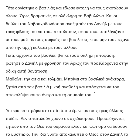
Τότε οργίστηκε ο βασιλιάς και έδωσε εντολή να τους σκοτώσουν
όλους. Ώρες δραματικές σε ολόκληρη τη Βαβυλώνα. Και οι
δούλοι του Ναβουχοδονόσορα αναζητούν τον Δανιήλ με τους
τρεις φίλους του να τους σκοτώσουν, αφού τους υπολόγιζαν κι
αυτούς μαζί με τους σοφούς του βασιλείου, κι ας μην τους είχανε
από την αρχή καλέσει με τους άλλους.
Γιατί, άρχοντα του βασιλιά, βγήκε τόσο σκληρή απόφαση;
ρώτησε ο Δανιήλ με φρόνηση τον Αριώχ τον προεξάρχοντα στην
άδικη αυτή θανάτωση.
Μαθαίνει την αιτία και τολμάει. Μπαίνει στα βασιλικά ανάκτορα,
ζητάει από τον βασιλιά μικρή αναβολή και υπόσχεται να του
αποκαλύψει και το όνειρο και τη σημασία του. ̔́
Υστερα επιστρέφει στο σπίτι όπου έμενε με τους τρεις άλλους
παίδες. Δεν σπαταλούν χρόνο σε σχεδιασμούς. Προσεύχονται,
ζητούν από τον Θεό του ουρανού έλεος και φωτισμό να λύσουν
το μυστήριο. Την ίδια νύχτα αποκαλύπτει ο Θεός στον Δανιήλ το