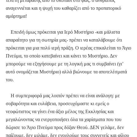
τελετή μετάβασης από το σκοτάδι στο φως: ο άνθρωπος
αναγεννιέται και η ψυχή του καθαρίζει από το προπατορικό
αμάρτημα!
Επειδή όμως πρόκειται για Ιερό Μυστήριο -και μάλιστα
απαραίτητο για τη σωτηρία μας- πρέπει να καταλάβουμε ότι
πρόκειται για μια πολύ ιερή πράξη. Ο ιερέας επικαλείται το Άγιο
Πνεύμα, το οποίο κατεβαίνει και κάνει το Μυστήριο. Δεν
μπορούμε να εξηγήσουμε με τη λογική μας τι συμβαίνει (γι’
αυτό ονομάζεται Μυστήριο) αλλά βιώνουμε τα αποτελέσματά
του.
Η συμπεριφορά μας λοιπόν πρέπει να είναι ανάλογη: με
σοβαρότητα και ευλάβεια, προσευχόμαστε κι εμείς ο
νεοφώτιστος να γίνει ένα άξιο μέλος της Εκκλησίας και
μεγαλώνοντας να ενεργοποιήσει όλα τα χαρίσματα που του
δώρισε το Άγιο Πνεύμα προς δόξαν Θεού. ΔΕΝ γελάμε, δεν
παίζουμε, δεν μιλάμε, δεν ενοχλούμε τους συγγενείς και φίλου