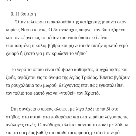
β. Η βάπτιση
Όταν τελειώσει η ακολουθία της κατήχησης μπαίνει στον
κυρίως Ναό ο ιερέας. Ο δε ανάδοχος παίρνει τον βαπτιζόμενο
και τον φέρνει ως το μέσον του ναού όπου εκεί είναι
ετοιμασμένη η κολυμβήθρα και ρίχνεται σε αυτήν αρκετό νερό
χλιαρό ή ζεστό για μην κρυώσει το νήπιο῎
Τ
ο νερό το οποίο είναι σύμβολο κάθαρσης, συγχώρησης και
ζωής,
αγιάζεται εις το όνομα της Αγίας Τριάδος.
Έπειτα βγάζουν
τα ρουχαλάκια του μωρού, δείχνοντας έτσι πως εγκαταλείπει
τον παλιό του εαυτό για να «ντυθεί» τον Χριστό.
Στη συνέχεια ο ιερέας αλείφει με λίγο λάδι το παιδί στο
στήθος, στα αυτιά, στα ποδαράκια και στα χεράκια λέγοντας τις
ανάλογες ευχές. Ο ανάδοχος αλείφει παντού το παιδί με λάδι κι
έπειτα ο ιερέας βυθίζει το παιδί τρεις φορές μέσα στο νερό