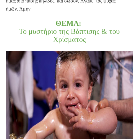
ἡμᾶς ἀπὸ πάσης κηλῖδος, καὶ σῶσον, Ἀγαθέ, τὰς ψυχὰς
ἡμῶν.
Ἀμήν.
ΘΕΜΑ:
Το μυστήριο της Βάπτισης & του
Χρίσματος