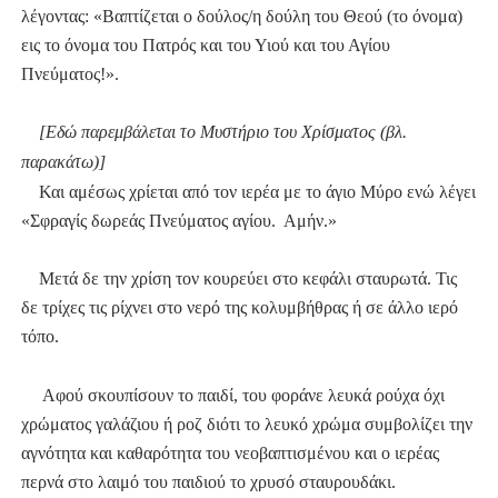
λέγοντας: «Βαπτίζεται ο δούλος/η δούλη του Θεού (το όνομα)
εις το όνομα του Πατρός και του Υιού και του Αγίου
Πνεύματος!».
[Εδώ παρεμβάλεται το Μυστήριο του Χρίσματος (βλ.
παρακάτω)]
Και αμέσως χρίεται από τον ιερέα με το άγιο Μύρο ενώ λέγει
«Σφραγίς δωρεάς Πνεύματος αγίου. Αμήν.»
Μετά δε την χρίση τον κουρεύει στο κεφάλι σταυρωτά.
Τις
δε τρίχες τις ρίχνει στο νερό της κολυμβήθρας ή σε άλλο ιερό
τόπο.
Αφού σκουπίσουν το παιδί, του φοράνε λευκά ρούχα όχι
χρώματος γαλάζιου ή ροζ διότι το λευκό χρώμα συμβολίζει την
αγνότητα και καθαρότητα του νεοβαπτισμένου και ο ιερέας
περνά στο λαιμό του παιδιού το χρυσό σταυρουδάκι.