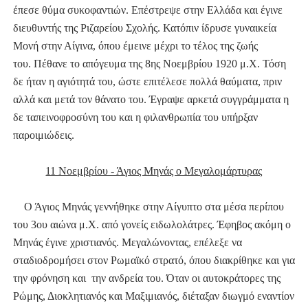
έπεσε θύμα συκοφαντιών. Επέστρεψε στην Ελλάδα και έγινε
διευθυντής της Ριζαρείου Σχολής. Κατόπιν
ίδρυσε γυναικεία
Μονή στην Αίγινα, όπου έμεινε μέχρι το τέλος της ζωής
του.
Πέθανε το απόγευμα της 8ης Νοεμβρίου 1920 μ.Χ. Τόση
δε ήταν η αγιότητά του, ώστε επιτέλεσε πολλά θαύματα, πριν
αλλά και μετά τον θάνατο του.
Έγραψε αρκετά συγγράμματα η
δε ταπεινοφροσύνη του και η φιλανθρωπία του υπήρξαν
παροιμιώδεις.
11 Νοεμβρίου - Άγιος Μηνάς ο Μεγαλομάρτυρας
Ο Άγιος Μηνάς γεννήθηκε στην Αίγυπτο στα μέσα περίπου
του 3ου αιώνα μ.Χ. από γονείς ειδωλολάτρες. Έφηβος ακόμη ο
Μηνάς έγινε χριστιανός. Μεγαλώνοντας, επέλεξε να
σταδιοδρομήσει στον Ρωμαϊκό στρατό, όπου διακρίθηκε και για
την φρόνηση και την ανδρεία του. Όταν οι αυτοκράτορες της
Ρώμης, Διοκλητιανός και Μαξιμιανός, διέταξαν διωγμό εναντίον