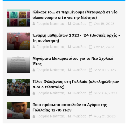
Κλίκαρέ το… σε περιμένουμε (Μεταφορά σε νέο
ολοκαίνουριο site για την Νεότητα)
Γραφείο Νεότητας Ι. Μ. Φωκίδας
Oct 18, 2023
Έναρξη μαθημάτων 2023-´24 (Βασικές αρχές -
1η συνάντηση)
Γραφείο Νεότητας Ι. Μ. Φωκίδας
Oct 12, 2023
Μηνύματα Μακαριωτάτου για το Νέο Σχολικό
Έτος
Γραφείο Νεότητας Ι. Μ. Φωκίδας
Sept 10, 2023
Τέλος Φιλοξενίας στη Γαλιλαία (ολοκληρώθηκαν
& οι 3 τελευταίες)
Γραφείο Νεότητας Ι. Μ. Φωκίδας
Sept 04, 2023
Ποια πρόσωπα αποτελούν τα Αγόρια της
Γαλιλαίας 12-18 ετών;
Γραφείο Νεότητας Ι. Μ. Φωκίδας
Aug 01, 2023