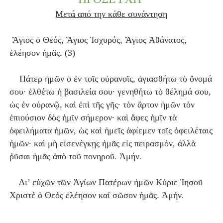
Μετά από την κάθε συνάντηση
Ἅγιος ὁ Θεός, Ἅγιος Ἰσχυρός, Ἅγιος Ἀθάνατος,
ἐλέησον ἡμᾶς. (3)
Πάτερ ἡμῶν ὁ ἐν τοῖς οὐρανοῖς, ἁγιασθήτω τὸ ὄνομά
σου· ἐλθέτω ἡ βασιλεία σου· γενηθήτω τὸ θέλημά σου,
ὡς ἐν οὐρανῷ, καὶ ἐπὶ τῆς γῆς· τὸν ἄρτον ἡμῶν τὸν
ἐπιούσιον δὸς ἡμῖν σήμερον· καὶ ἄφες ἡμῖν τὰ
ὀφειλήματα ἡμῶν, ὡς καὶ ἡμεῖς ἀφίεμεν τοῖς ὀφειλέταις
ἡμῶν· καὶ μὴ εἰσενέγκῃς ἡμᾶς εἰς πειρασμόν, ἀλλὰ
ῥῦσαι ἡμᾶς ἀπὸ τοῦ πονηροῦ. Ἀμήν.
Δι’ εὐχῶν τῶν Ἁγίων Πατέρων ἡμῶν Κύριε Ἰησοῦ
Χριστέ ὁ Θεός ἐλέησον καί σῶσον ἡμᾶς. Ἀμήν.