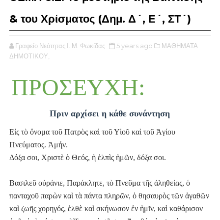
& του Χρίσματος (Δημ. Δ´, Ε´, ΣΤ´)
Γραφείο Νεότητας Ι. Μ. Φωκίδας
5 years ago
ΜΑΘΗΜΑΤΑ
ΔΗΜΟΤΙΚΟΥ,
ΠΡΟΣΕΥΧΗ:
Πριν αρχίσει η κάθε συνάντηση
Εἰς τὸ ὄνομα τοῦ Πατρὸς καὶ τοῦ Υἱοῦ καὶ τοῦ Ἁγίου
Πνεύματος. Ἀμήν.
Δόξα σοι, Χριστὲ ὁ Θεός,
ἡ ἐλπὶς ἡμῶν, δόξα σοι.
Βασιλεῦ οὐράνιε, Παράκλητε, τὸ Πνεῦμα τῆς ἀληθείας, ὁ
πανταχοῦ παρὼν
καὶ τὰ πάντα πληρῶν,
ὁ θησαυρὸς τῶν ἀγαθῶν
καὶ ζωῆς χορηγός,
ἐλθὲ καὶ σκήνωσον ἐν ἡμῖν, καὶ καθάρισον