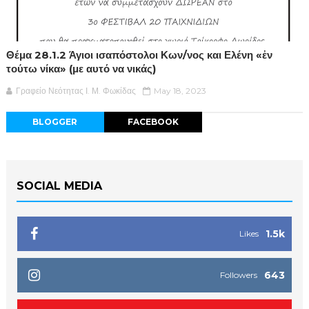
Θέμα 28.1.2 Άγιοι ισαπόστολοι Κων/νος και Ελένη «ἐν
τούτω νίκα» (με αυτό να νικάς)
Γραφείο Νεότητας Ι. Μ. Φωκίδας
May 18, 2023
BLOGGER
FACEBOOK
SOCIAL MEDIA
1.5k
Likes
643
Followers