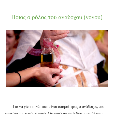
Ποιος ο ρόλος του ανάδοχου (νονού)
Γ
ια να γίνει η βάπτιση είναι απαραίτητος ο ανάδοχος, πιο
γνωστός ως νονός ή νονά. Ονομάζεται έτσι διότι ανα-δέχεται