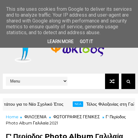
This site uses cookies from Google to deliver its services
and to analyze traffic. Your IP address and user-agent are
shared with Google along with performance and security
metrics to ensure quality of service, generate usage
statistics, and to detect and address abuse.
LEARN MORE
GOT IT
ολικό Έτος
Τέλος Φιλοξενίας στη Γαλιλαία (ολοκληρώθηκαν &
NEA
Home
ΦΙΛΟΞΕΝΙΑ
ΦΩΤΟΓΡΑΦΙΕΣ ΓΕΝΙΚΕΣ
Γ' Περίοδος
Photo Album Γαλιλαία 2021
Γ' Περίοδος Photo Album Γαλιλαία