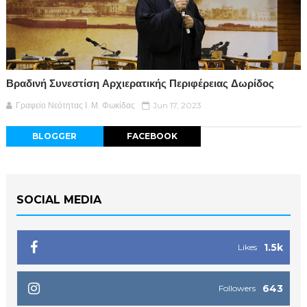
Βραδινή Συνεστίση Αρχιερατικής Περιφέρειας Δωρίδος
Γραφείο Νεότητας Ι. Μ. Φωκίδας
Jun 17, 2023
BLOGGER
FACEBOOK
SOCIAL MEDIA
1.5k
Likes
643
Followers