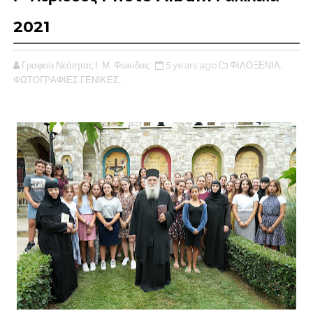
2021
Γραφείο Νεότητας Ι. Μ. Φωκίδας
5 years ago
ΦΙΛΟΞΕΝΙΑ,
ΦΩΤΟΓΡΑΦΙΕΣ ΓΕΝΙΚΕΣ,