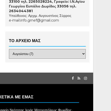
33100 τηλ. 2265028224, Γραφείο: Ι.Ν.Αγίου
Γεωργίου Ευπάλιο Δωρίδος 33056 τηλ.
2634044381
Υπεύθυνος: Αρχιμ. Αυγουστίνος Σύρρος
e-mail:info.grnef@gmail.com
ΤΟ ΑΡΧΕΙΟ ΜΑΣ
ΧΕΤΙΚΑ ΜΕ ΕΜΑΣ
αφείο Νεότητας Ιεράς Μητροπόλεως Φωκίδος,