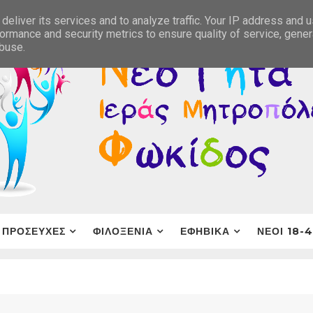
deliver its services and to analyze traffic. Your IP address and 
ormance and security metrics to ensure quality of service, gene
abuse.
ΠΡΟΣΕΥΧΕΣ
ΦΙΛΟΞΕΝΙΑ
ΕΦΗΒΙΚΑ
ΝΕΟΙ 18-