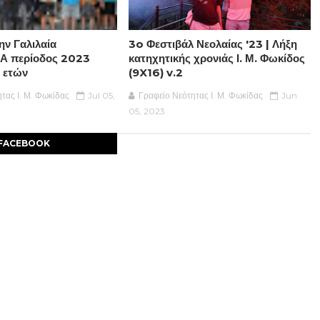
ην Γαλιλαία
3o Φεστιβάλ Νεολαίας '23 | Λήξη
 Α περίοδος 2023
κατηχητικής χρονιάς Ι. Μ. Φωκίδος
2 ετών
(9X16) v.2
τας Ι. Μ. Φωκίδας
Jul 05,
Γραφείο Νεότητας Ι. Μ. Φωκίδας
Jun
05, 2023
FACEBOOK