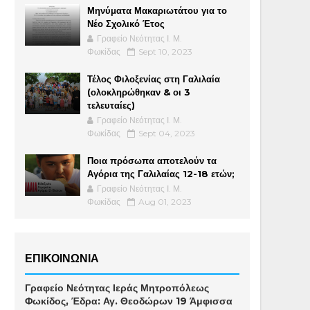
Μηνύματα Μακαριωτάτου για το
Νέο Σχολικό Έτος
Γραφείο Νεότητας Ι. Μ.
Φωκίδας
Sept 10, 2023
Τέλος Φιλοξενίας στη Γαλιλαία
(ολοκληρώθηκαν & οι 3
τελευταίες)
Γραφείο Νεότητας Ι. Μ.
Φωκίδας
Sept 04, 2023
Ποια πρόσωπα αποτελούν τα
Αγόρια της Γαλιλαίας 12-18 ετών;
Γραφείο Νεότητας Ι. Μ.
Φωκίδας
Aug 01, 2023
ΕΠΙΚΟΙΝΩΝΙΑ
Γραφείο Νεότητας Ιεράς Μητροπόλεως
Φωκίδος, Έδρα: Αγ. Θεοδώρων 19 Άμφισσα