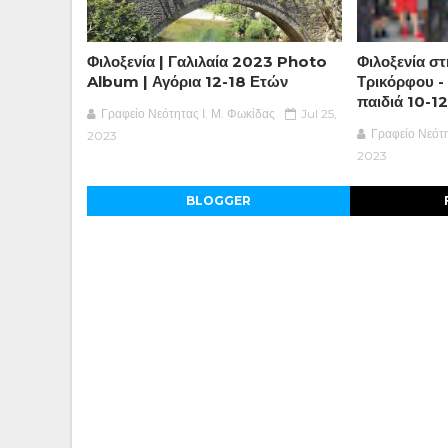
Φιλοξενία | Γαλιλαία 2023 Photo
Φιλοξενία στ
Album | Αγόρια 12-18 Ετών
Τρικόρφου -
παιδιά 10-1
Γραφείο Νεότητας Ι. Μ. Φωκίδας
Jul 25,
Γραφείο Νεότη
2023
2023
BLOGGER