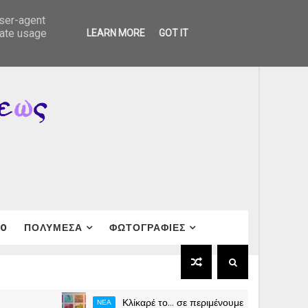
user-agent
rate usage
LEARN MORE
GOT IT
40
ΠΟΛΥΜΕΣΑ
ΦΩΤΟΓΡΑΦΙΕΣ
Κλίκαρέ το… σε περιμένουμε (Μεταφορά σε νέο ολοκ
ΝΕΑ