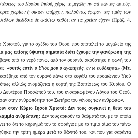
στάσεως του Κυρίου Ιησού, χάρις τε μεγάλη ην επί πάντας αυτούς.
ήτορες χωρίων ή οικιών υπήρχον, πωλούντες έφερον τας τιμάς των
τόλων διεδίδοτο δε εκάστω κα­θότι αν τις χρείαν είχεν»
(Πράξ.
4,
Χριστού, για το σχέδιο του Θεού, που αποτελεί το μεγαλείο της
για μας επίσης ύψιστη σημασία διότι έχουμε την φανέρωση της
βαινε από το νερό πάνω, από τον ουρανό, ακούστηκε η φωνή του
τας:
«ουτός
εστίν
ο
Υ’ιός μου ο αγαπητός, εν ω ευδόκησα»
(Μτ.
» κατέβηκε από τον ουρανό πάνω στο κεφάλι του προαιώνιου Υιού
 όπως αλλιώς ονομάζεται η εορτή της Βαπτίσεως του Κυρίου. Ο
του Δευτέρου Προσώπού του, του ενσαρκωμένου Λόγου του Θεού.
ασαν στην ανθρωπότητα τον Σωτήρα του γένους των ανθρώπων.
ουν στον Κύριο Ιησού Χριστό; Δεν τους συγκινεί η θεία του
ί καμμία ανθρώπινη;
Δεν τους αρκούν τα θαύματά του με τα οποία
ει το ότι το κήρυγμά του το σφράγισε με το τίμιο αίμα του πάνω
θηκε την τρίτη ημέρα μετά το θάνατό του, και που για σαράντα