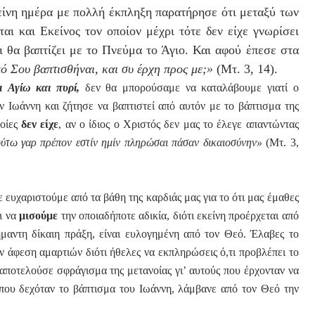
κείνη ημέρα με πολλή έκπληξη παρατήρησε ότι μεταξύ των
αι και Εκείνος τον οποίον μέχρι τότε δεν είχε γνωρίσει
ι θα βαπτίζει με το Πνεύμα το Άγιο. Και αφού έπεσε στα
ό Σου βαπτισθήναι, και συ έρχη προς με;»
(Μτ. 3, 14).
ι
Αγίω και πυρί,
δεν θα μπορούσαμε να καταλάβουμε γιατί ο
 Ιωάννη και ζήτησε να βαπτιστεί από αυτόν με το βάπτισμα της
οίες
δεν είχε
, αν ο ίδιος ο Χριστός δεν μας το έλεγε απαντώντας
ούτω γαρ πρέπον εστίν ημίν πληρώσαι πάσαν δικαιοσύνην»
(Μτ. 3,
υχαριστούμε από τα βάθη της καρδιάς μας για το ότι μας έμαθες
ι να
μισούμε
την οποιαδήποτε αδικία, διότι εκείνη προέρχεται από
ήμαντη δίκαιη πράξη, είναι ευλογημένη από τον Θεό. Έλαβες το
ν άφεση αμαρτιών διότι ήθελες να εκπληρώσεις ό,τι προβλέπει το
αποτελούσε σφράγισμα της μετανοίας γι’ αυτούς που έρχονταν να
ς που δεχόταν το βάπτισμα του Ιωάννη, λάμβανε από τον Θεό την