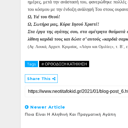
ημέρες, μετά την ανάστασή του, φανερώθηκε πολλές 
του κόσμου με την ένδοξη ανάληψή Του στους ουρανο
Ω, Υιέ του Θεού!
Ω, Σωτήρα μας, Κύριε Ιησού Χριστέ!
Στα έργα της αγάπης σου, στα αμέτρητα θαύματά σ
λίθινη καρδιά τους και δώσε σ’ αυτούς «καρδιά σαρκ
(Αγ. Λουκά, Αρχιεπ. Κριμαίας, «Λόγοι και Ομιλίες», τ. Β΄
Tags
# ΟΡΘΟΔΟΞΗ ΚΑΤΗΧΗΣΗ
Share This
Newer Article
Ποια Είναι Η Αληθινή Και Πραγματική Αγάπη