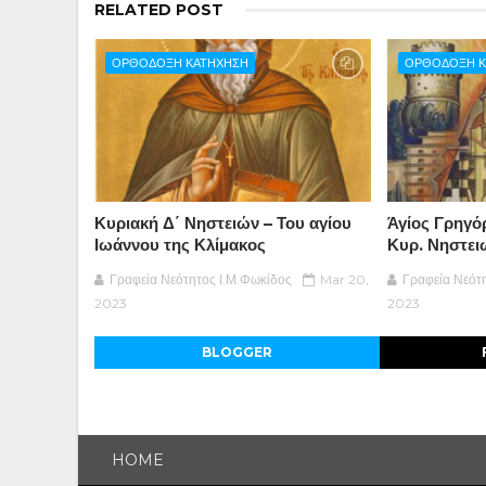
RELATED POST
ΟΡΘΟΔΟΞΗ ΚΑΤΗΧΗΣΗ
ΟΡΘΟΔΟΞΗ Κ
Κυριακή Δ΄ Νηστειών – Του αγίου
Άγίος Γρηγό
Ιωάννου της Κλίμακος
Κυρ. Νηστει
Γραφεία Νεότητος Ι.Μ.Φωκίδος
Mar 20,
Γραφεία Νεότ
2023
2023
BLOGGER
HOME