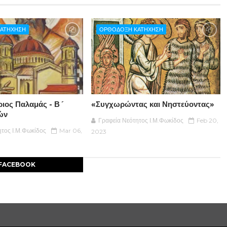
ΑΤΗΧΗΣΗ
ΟΡΘΟΔΟΞΗ ΚΑΤΗΧΗΣΗ
ριος Παλαμάς - Β´
«Συγχωρώντας και Νηστεύοντας»
ών
Γραφεία Νεότητος Ι.Μ.Φωκίδος
Feb 20,
ητος Ι.Μ.Φωκίδος
Mar 06,
2023
FACEBOOK