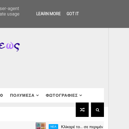
user-agent
rate usage
LEARN MORE
GOT IT
40
ΠΟΛΥΜΕΣΑ
ΦΩΤΟΓΡΑΦΙΕΣ
Κλίκαρέ το… σε περιμένουμε (Μεταφορά σε νέο 
ΝΕΑ