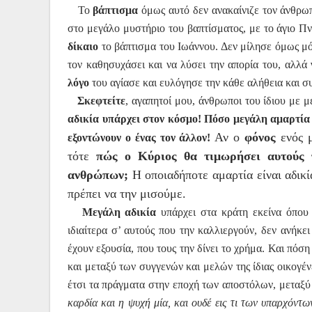
Το
βάπτισμα
όμως αυτό δεν ανακαίνιζε τον άνθρωπο
στο μεγάλο μυστήριο του βαπτίσματος, με το άγιο Πνε
δίκαιο
το βάπτισμα του Ιωάννου. Δεν μίλησε όμως μό
τον καθησυχάσει και να λύσει την απορία του, αλλά
λόγο
του αγίασε και ευλόγησε την κάθε αλήθεια και σ
Σκεφτείτε
, αγαπητοί μου, άνθρωποι του ίδιου με 
αδικία υπάρχει στον κόσμο! Πόσο μεγάλη αμαρτία εί
Αν ο
φόνος
ενός 
εξοντώνουν ο ένας τον άλλον!
τότε
πώς ο Κύριος θα τιμωρήσει αυτούς π
ανθρώπων;
Η οποιαδήποτε αμαρτία είναι αδικί
πρέπει να την μισούμε.
Μεγάλη αδικία
υπάρχει στα κράτη εκείνα όπου
ιδιαίτερα σ’ αυτούς που την καλλιεργούν, δεν ανήκε
έχουν εξουσία, που τους την δίνει το χρήμα. Και πόσ
και μεταξύ των συγγενών και μελών της ίδιας οικογέν
έτσι τα πράγματα στην εποχή των αποστόλων, μεταξ
καρδία και η ψυχή μία, και ουδέ εις τι των υπαρχόντων