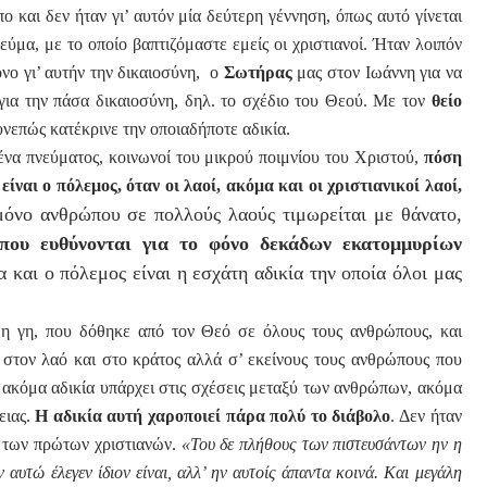
 και δεν ήταν γι’ αυτόν μία δεύτερη γέννηση, όπως αυτό γίνεται
ύμα, με το οποίο βαπτιζόμαστε εμείς οι χριστιανοί. Ήταν λοιπόν
νο γι’ αυτήν την δικαιοσύνη, ο
Σωτήρας
μας στον Ιωάννη για να
 για την πάσα δικαιοσύνη, δηλ. το σχέδιο του Θεού. Με τον
θείο
υνεπώς κατέκρινε την οποιαδήποτε αδικία.
μένα πνεύματος, κοινωνοί του μικρού ποιμνίου του Χριστού,
πόση
ναι ο πόλεμος, όταν οι λαοί, ακόμα και οι χριστιανικοί λαοί,
μόνο ανθρώπου σε πολλούς λαούς τιμωρείται με θάνατο,
ου ευθύνονται για το φόνο δεκά­δων εκατομμυρίων
α
και ο πόλεμος είναι η εσχάτη αδικία την οποία όλοι μας
 η γη, που δόθηκε από τον Θεό σε όλους τους ανθρώπους, και
ι στον λαό και στο κράτος αλλά σ’ εκείνους τους ανθρώπους που
η ακόμα αδικία υπάρχει στις σχέσεις μεταξύ των ανθρώπων, ακόμα
ειας.
Η αδικία αυτή χαροποιεί πάρα πολύ το διάβολο
. Δεν ήταν
ύ των πρώτων χριστιανών.
«Του δε πλήθους των πιστευσάντων ην η
 αυτώ έλεγεν ίδιον είναι, αλλ’ ην αυτοίς άπαντα κοινά. Και μεγάλη