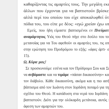
καθαρίζοντας τις αμαρτίες τους. Την μεγάλη ε
άλλων που έρχονται για να βαπτιστούν βρίσκετ
αλλά περί του οποίου του είχε αποκαλυφθεί ότ
πόδια του, του είπε με δέος:
«εγώ χρείαν έχω υπ
Εμείς, που ήδη είμαστε βαπτισμένοι εν
Πνεύματ
αναμάρτητος
Υιός του Θεού πήγε στο δούλο του τον
μετανοίας για να Του αφε­θούν οι αμαρτίες του, τις οπ
στην ερώτηση του Προδρόμου το εξής:
«άφες άρτι· 
15).
Ω, Κύριε μας!
Σε προσκυνούμε εσένα και τον Πρόδρομο Σου και Σε ε
να
σεβόμαστε
και να
τιμάμε
«πάσαν δικαιοσύνην» κα
τον διάβολο. Κάθε δικαιοσύνη, ακόμα και η πιο ασ
βάπτισμα από τον Ιωάννη στον Ιορδάνη ποταμό για τη
σχέδιο του Θεού. Η κατάδυση στα νερά του Ιορδάνη 
βαπτιστούν. Διότι για την ολόκαρδη μετάνοια, αυτό
άφεση των αμαρτιών του.