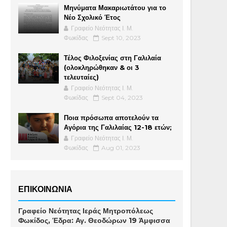
Μηνύματα Μακαριωτάτου για το
Νέο Σχολικό Έτος
Γραφείο Νεότητας Ι. Μ.
Φωκίδας
Sept 10, 2023
Τέλος Φιλοξενίας στη Γαλιλαία
(ολοκληρώθηκαν & οι 3
τελευταίες)
Γραφείο Νεότητας Ι. Μ.
Φωκίδας
Sept 04, 2023
Ποια πρόσωπα αποτελούν τα
Αγόρια της Γαλιλαίας 12-18 ετών;
Γραφείο Νεότητας Ι. Μ.
Φωκίδας
Aug 01, 2023
ΕΠΙΚΟΙΝΩΝΙΑ
Γραφείο Νεότητας Ιεράς Μητροπόλεως
Φωκίδος, Έδρα: Αγ. Θεοδώρων 19 Άμφισσα