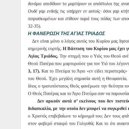
δυνάμει απεδίδουν το μαρτύριον οι απόστολοι της ανα
Ουδέ γαρ ενδεής τις υπήρχεν εν αυτοίς· όσοι γαρ κτ
πιπρασκομένων και ετίθουν παρά τους
πόδας των αποσ
32-35).
Η ΦΑΝΕΡΩΣΗ ΤΗΣ ΑΓΙΑΣ ΤΡΙΑΔΟΣ
Δεν είναι μόνο ο λόγος αυτός του Κυρίου μας Ιησού 
σημερινής εορτής.
Η Βάπτι­ση του Κυρίου μας έχει 
Αγίας Τριάδος.
Την στιγμή που ο Υιός του Θεού ανέ
Θεού Πατέρα που μαρτυρούσε για τον Υιό του λέγον
3, 17).
Και το Πνεύμα το Άγιο «εν είδει περιστεράς
του Θεού. Έχει μεγάλη σημασία αυτή η Θεοφανεία,
ίδιος ο τρισυπόστατος Θεός φανέρωσε την θεότητα 
Ο Θεός Πατέρας και το Άγιο Πνεύμα σαν να παρουσί
Δεν αρκούν αυτά σ’ εκείνους που δεν πιστεύ
διδασκαλία, με την οποία δεν μπορεί να συγκριθε
ο Χριστός επιβεβαίωνε το κήρυγμά του; Δεν τους φτάν
στον φοβερό σταυρό του Γολγοθά; Και το ότι αναστή