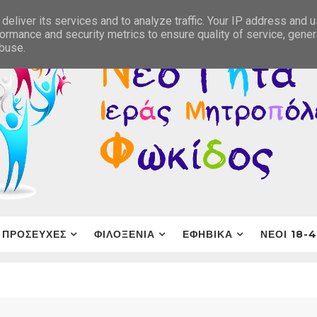
deliver its services and to analyze traffic. Your IP address and 
ormance and security metrics to ensure quality of service, gene
abuse.
ΠΡΟΣΕΥΧΕΣ
ΦΙΛΟΞΕΝΙΑ
ΕΦΗΒΙΚΑ
ΝΕΟΙ 18-