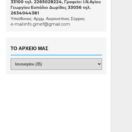
33100 τηλ. 2265028224, Γραφείο: Ι.Ν.Αγίου
Γεωργίου Ευπάλιο Δωρίδος 33056 τηλ.
2634044381
Υπεύθυνος: Αρχιμ. Αυγουστίνος Σύρρος
e-mail:info.grnef@gmail.com
ΤΟ ΑΡΧΕΙΟ ΜΑΣ