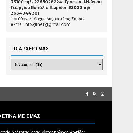
33100 τηλ. 2265028224, Γραφείο: Ι.Ν.Αγίου
Γεωργίου Ευπάλιο Δωρίδος 33056 τηλ.
2634044381
Υπεύθυνος: Αρχιμ. Αυγουστίνος Σύρρος
e-mail:info.grnef@gmail.com
ΤΟ ΑΡΧΕΙΟ ΜΑΣ
ΧΕΤΙΚΑ ΜΕ ΕΜΑΣ
αφείο Νεότητας Ιεράς Μητροπόλεως Φωκίδος,