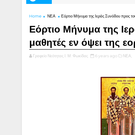
Home
ΝΕΑ
Εόρτιο Μήνυμα της Ιεράς Συνόδου προς το
Εόρτιο Μήνυμα της Ιε
μαθητές εν όψει της ε
Γραφείο Νεότητας Ι. Μ. Φωκίδας
6 years ago
ΝΕΑ,