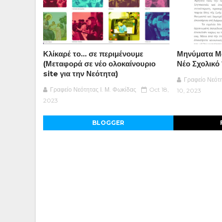
Κλίκαρέ το… σε περιμένουμε
Μηνύματα Μα
(Μεταφορά σε νέο ολοκαίνουριο
Νέο Σχολικό
site για την Νεότητα)
Γραφείο Νεότη
Γραφείο Νεότητας Ι. Μ. Φωκίδας
Oct 18,
10, 2023
2023
BLOGGER