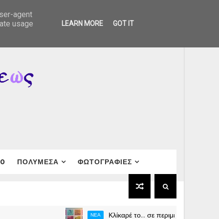
user-agent
rate usage
LEARN MORE
GOT IT
40
ΠΟΛΥΜΕΣΑ
ΦΩΤΟΓΡΑΦΙΕΣ
Κλίκαρέ το… σε περιμένουμε (Μεταφορά σε 
ΝΕΑ