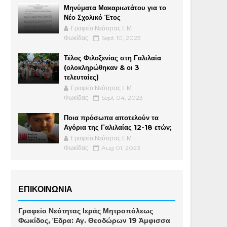
Μηνύματα Μακαριωτάτου για το
Νέο Σχολικό Έτος
Γραφείο Νεότητας Ι. Μ.
Φωκίδας
Sept 10, 2023
Τέλος Φιλοξενίας στη Γαλιλαία
(ολοκληρώθηκαν & οι 3
τελευταίες)
Γραφείο Νεότητας Ι. Μ.
Φωκίδας
Sept 04, 2023
Ποια πρόσωπα αποτελούν τα
Αγόρια της Γαλιλαίας 12-18 ετών;
Γραφείο Νεότητας Ι. Μ.
Φωκίδας
Aug 01, 2023
ΕΠΙΚΟΙΝΩΝΙΑ
Γραφείο Νεότητας Ιεράς Μητροπόλεως
Φωκίδος, Έδρα: Αγ. Θεοδώρων 19 Άμφισσα