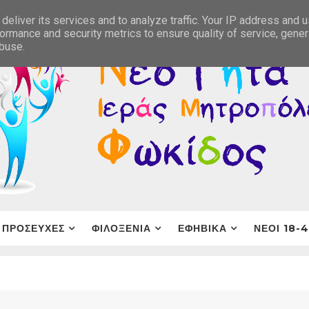
deliver its services and to analyze traffic. Your IP address and 
ormance and security metrics to ensure quality of service, gene
abuse.
ΠΡΟΣΕΥΧΕΣ
ΦΙΛΟΞΕΝΙΑ
ΕΦΗΒΙΚΑ
ΝΕΟΙ 18-