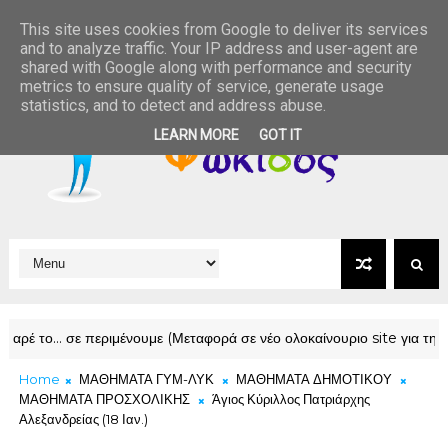
This site uses cookies from Google to deliver its services
and to analyze traffic. Your IP address and user-agent are
shared with Google along with performance and security
metrics to ensure quality of service, generate usage
statistics, and to detect and address abuse.
LEARN MORE
GOT IT
το… σε περιμένουμε (Μεταφορά σε νέο ολοκαίνουριο site για την Νεότη
Home
ΜΑΘΗΜΑΤΑ ΓΥΜ-ΛΥΚ
ΜΑΘΗΜΑΤΑ ΔΗΜΟΤΙΚΟΥ
ΜΑΘΗΜΑΤΑ ΠΡΟΣΧΟΛΙΚΗΣ
Άγιος Κύριλλος Πατριάρχης
Αλεξανδρείας (18 Ιαν.)