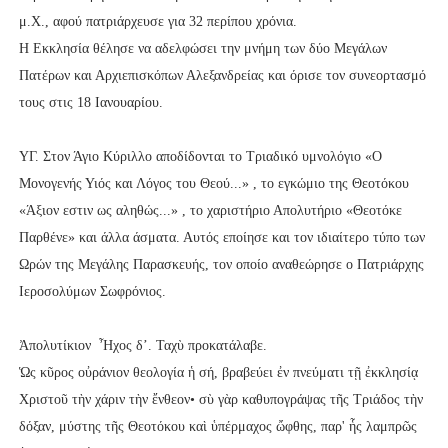
μ.Χ., αφού πατριάρχευσε για 32 περίπου χρόνια.
Η Εκκλησία θέλησε να αδελφώσει την μνήμη των δύο Μεγάλων
Πατέρων και Αρχιεπισκόπων Αλεξανδρείας και όρισε τον συνεορτασμό
τους στις 18 Ιανουαρίου.
ΥΓ. Στον Άγιο Κύριλλο αποδίδονται το Τριαδικό υμνολόγιο «Ο
Μονογενής Υιός και Λόγος του Θεού...» , το εγκώμιο της Θεοτόκου
«Άξιον εστιν ως αληθώς...» , το χαριστήριο Απολυτήριο «Θεοτόκε
Παρθένε» και άλλα άσματα. Αυτός εποίησε και τον ιδιαίτερο τύπο των
Ωρών της Μεγάλης Παρασκευής, τον οποίο αναθεώρησε ο Πατριάρχης
Ιεροσολύμων Σωφρόνιος.
Ἀπολυτίκιον Ἦχος δ’. Ταχὺ προκατάλαβε.
Ὡς κῦρος οὐράνιον θεολογία ἡ σή, βραβεύει ἐν πνεύματι τῇ ἐκκλησίᾳ
Χριστοῦ τὴν χάριν τὴν ἔνθεον• σὺ γὰρ καθυπογράψας τῆς Τριάδος τὴν
δόξαν, μύστης τῆς Θεοτόκου καὶ ὑπέρμαχος ὤφθης, παρ' ἧς λαμπρῶς