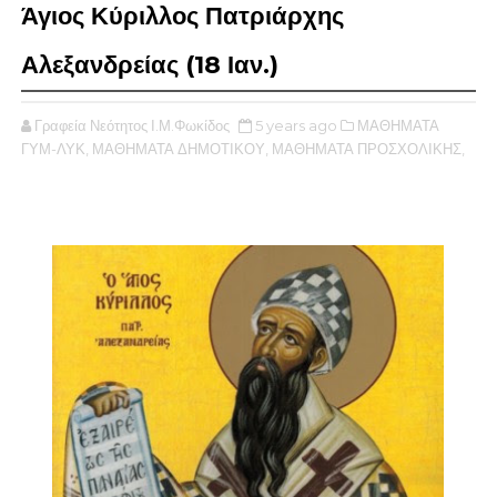
Άγιος Κύριλλος Πατριάρχης
Αλεξανδρείας (18 Ιαν.)
Γραφεία Νεότητος Ι.Μ.Φωκίδος
5 years ago
ΜΑΘΗΜΑΤΑ
ΓΥΜ-ΛΥΚ,
ΜΑΘΗΜΑΤΑ ΔΗΜΟΤΙΚΟΥ,
ΜΑΘΗΜΑΤΑ ΠΡΟΣΧΟΛΙΚΗΣ,