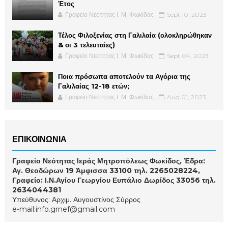
Έτος
Γραφείο Νεότητας Ι. Μ. Φωκίδας
Sept 10, 2023
Τέλος Φιλοξενίας στη Γαλιλαία (ολοκληρώθηκαν
& οι 3 τελευταίες)
Γραφείο Νεότητας Ι. Μ. Φωκίδας
Sept 04, 2023
Ποια πρόσωπα αποτελούν τα Αγόρια της
Γαλιλαίας 12-18 ετών;
Γραφείο Νεότητας Ι. Μ. Φωκίδας
Aug 01, 2023
ΕΠΙΚΟΙΝΩΝΙΑ
Γραφείο Νεότητας Ιεράς Μητροπόλεως Φωκίδος, Έδρα:
Αγ. Θεοδώρων 19 Άμφισσα 33100 τηλ. 2265028224,
Γραφείο: Ι.Ν.Αγίου Γεωργίου Ευπάλιο Δωρίδος 33056 τηλ.
2634044381
Υπεύθυνος: Αρχιμ. Αυγουστίνος Σύρρος
e-mail:info.grnef@gmail.com