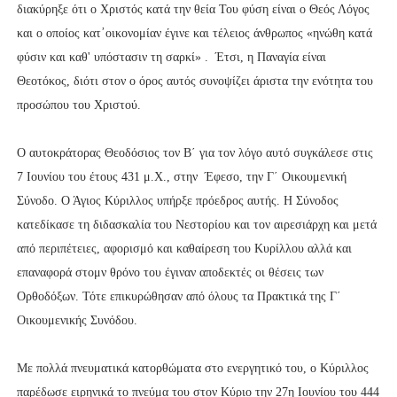
διακύρηξε ότι ο Χριστός κατά την θεία Του φύση είναι ο Θεός Λόγος
και ο οποίος κατ᾽οικονομίαν έγινε και τέλειος άνθρωπος «ηνώθη κατά
φύσιν και καθ' υπόστασιν τη σαρκί» . Έτσι, η Παναγία είναι
Θεοτόκος, διότι στον ο όρος αυτός συνοψίζει άριστα την ενότητα του
προσώπου του Χριστού.
Ο αυτοκράτορας Θεοδόσιος τον Β΄ για τον λόγο αυτό συγκάλεσε στις
7 Ιουνίου του έτους 431 μ.Χ., στην Έφεσο, την Γ΄ Οικουμενική
Σύνοδο. Ο Άγιος Κύριλλος υπήρξε πρόεδρος αυτής. Η Σύνοδος
κατεδίκασε τη διδασκαλία του Νεστορίου και τον αιρεσιάρχη και μετά
από περιπέτειες, αφορισμό και καθαίρεση του Κυρίλλου αλλά και
επαναφορά στομν θρόνο του έγιναν αποδεκτές οι θέσεις των
Ορθοδόξων. Τότε επικυρώθησαν από όλους τα Πρακτικά της Γ΄
Οικουμενικής Συνόδου.
Με πολλά πνευματικά κατορθώματα στο ενεργητικό του, ο Κύριλλος
παρέδωσε ειρηνικά το πνεύμα του στον Κύριο την 27η Ιουνίου του 444