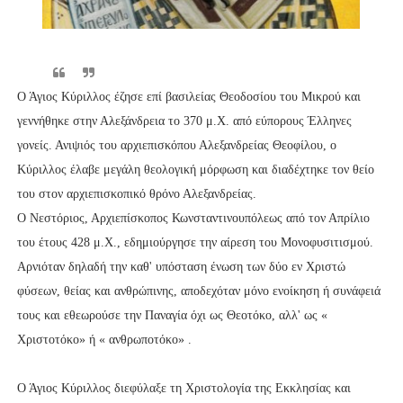
Ο Άγιος Κύριλλος έζησε επί βασιλείας Θεοδοσίου του Μικρού και
γεννήθηκε στην Αλεξάνδρεια το 370 μ.Χ. από εύπορους Έλληνες
γονείς. Ανιψιός του αρχιεπισκόπου Αλεξανδρείας Θεοφίλου, ο
Κύριλλος έλαβε μεγάλη θεολογική μόρφωση και διαδέχτηκε τον θείο
του στον αρχιεπισκοπικό θρόνο Αλεξανδρείας.
Ο Νεστόριος, Αρχιεπίσκοπος Κωνσταντινουπόλεως από τον Απρίλιο
του έτους 428 μ.Χ., εδημιούργησε την αίρεση του Μονοφυσιτισμού.
Αρνιόταν δηλαδή την καθ' υπόσταση ένωση των δύο εν Χριστώ
φύσεων, θείας και ανθρώπινης, αποδεχόταν μόνο ενοίκηση ή συνάφειά
τους και εθεωρούσε την Παναγία όχι ως Θεοτόκο, αλλ' ως «
Χριστοτόκο» ή « ανθρωποτόκο» .
Ο Άγιος Κύριλλος διεφύλαξε τη Χριστολογία της Εκκλησίας και