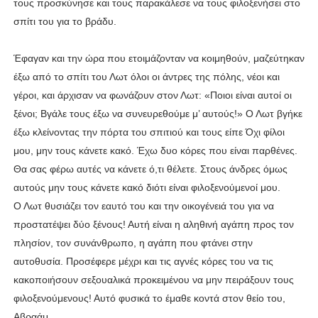
τους προσκύνησε και τους παρακάλεσε να τους φιλοξενήσει στο
σπίτι του για το βράδυ.
Έφαγαν και την ώρα που ετοιμάζονταν να κοιμηθούν, μαζεύτηκαν
έξω από το σπίτι του Λωτ όλοι οι άντρες της πόλης, νέοι και
γέροι, και άρχισαν να φωνάζουν στον Λωτ: «Ποιοι είναι αυτοί οι
ξένοι; Βγάλε τους έξω να συνευρεθούμε μ’ αυτούς!» Ο Λωτ βγήκε
έξω κλείνοντας την πόρτα του σπιτιού και τους είπε Όχι φίλοι
μου, μην τους κάνετε κακό. Έχω δυο κόρες που είναι παρθένες.
Θα σας φέρω αυτές να κάνετε ό,τι θέλετε. Στους άνδρες όμως
αυτούς μην τους κάνετε κακό διότι είναι φιλοξενούμενοί μου.
Ο Λωτ θυσιάζει τον εαυτό του και την οικογένειά του για να
προστατέψει δύο ξένους! Αυτή είναι η αληθινή αγάπη προς τον
πλησίον, τον συνάνθρωπο, η αγάπη που φτάνει στην
αυτοθυσία. Προσέφερε μέχρι και τις αγνές κόρες του να τις
κακοποιήσουν σεξουαλικά προκειμένου να μην πειράξουν τους
φιλοξενούμενους! Αυτό φυσικά το έμαθε κοντά στον θείο του,
Αβραάμ.