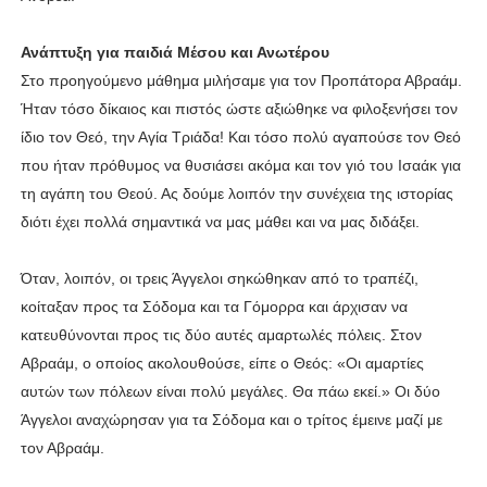
Ανάπτυξη για παιδιά Μέσου και Ανωτέρου
Στο προηγούμενο μάθημα μιλήσαμε για τον Προπάτορα Αβραάμ.
Ήταν τόσο δίκαιος και πιστός ώστε αξιώθηκε να φιλοξενήσει τον
ίδιο τον Θεό, την Αγία Τριάδα! Και τόσο πολύ αγαπούσε τον Θεό
που ήταν πρόθυμος να θυσιάσει ακόμα και τον γιό του Ισαάκ για
τη αγάπη του Θεού. Ας δούμε λοιπόν την συνέχεια της ιστορίας
διότι έχει πολλά σημαντικά να μας μάθει και να μας διδάξει.
Όταν, λοιπόν, οι τρεις Άγγελοι σηκώθηκαν από το τραπέζι,
κοίταξαν προς τα Σόδομα και τα Γόμορρα και άρχισαν να
κατευθύνονται προς τις δύο αυτές αμαρτωλές πόλεις. Στον
Αβραάμ, ο οποίος ακολουθούσε, είπε ο Θεός: «Οι αμαρτίες
αυτών των πόλεων είναι πολύ μεγάλες. Θα πάω εκεί.» Οι δύο
Άγγελοι αναχώρησαν για τα Σόδομα και ο τρίτος έμεινε μαζί με
τον Αβραάμ.