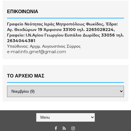
ΕΠΙΚΟΙΝΩΝΙΑ
Γραφείο Νεότητας Ιεράς Μητροπόλεως Φωκίδος, Έδρα:
Αγ. Θεοδώρων 19 Άμφισσα 33100 τηλ. 2265028224,
Γραφείο: Ι.Ν.Αγίου Γεωργίου Ευπάλιο Δωρίδος 33056 τηλ.
2634044381
Υπεύθυνος: Αρχιμ. Αυγουστίνος Σύρρος
e-mail:info.grnef@gmail.com
ΤΟ ΑΡΧΕΙΟ ΜΑΣ