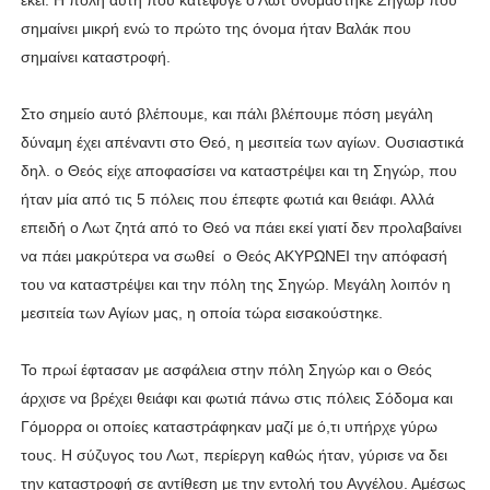
εκεί. Η πόλη αυτή που κατέφυγε ο Λωτ ονομάστηκε Σηγώρ που
σημαίνει μικρή ενώ το πρώτο της όνομα ήταν Βαλάκ που
σημαίνει καταστροφή.
Στο σημείο αυτό βλέπουμε, και πάλι βλέπουμε πόση μεγάλη
δύναμη έχει απέναντι στο Θεό, η μεσιτεία των αγίων. Ουσιαστικά
δηλ. ο Θεός είχε αποφασίσει να καταστρέψει και τη Σηγώρ, που
ήταν μία από τις 5 πόλεις που έπεφτε φωτιά και θειάφι. Αλλά
επειδή ο Λωτ ζητά από το Θεό να πάει εκεί γιατί δεν προλαβαίνει
να πάει μακρύτερα να σωθεί ο Θεός ΑΚΥΡΩΝΕΙ την απόφασή
του να καταστρέψει και την πόλη της Σηγώρ. Μεγάλη λοιπόν η
μεσιτεία των Αγίων μας, η οποία τώρα εισακούστηκε.
Το πρωί έφτασαν με ασφάλεια στην πόλη Σηγώρ και ο Θεός
άρχισε να βρέχει θειάφι και φωτιά πάνω στις πόλεις Σόδομα και
Γόμορρα οι οποίες καταστράφηκαν μαζί με ό,τι υπήρχε γύρω
τους. Η σύζυγος του Λωτ, περίεργη καθώς ήταν, γύρισε να δει
την καταστροφή σε αντίθεση με την εντολή του Αγγέλου. Αμέσως