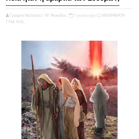
Γραφείο Νεότητας Ι. Μ. Φωκίδας
7 years ago
ΜΑΘΗΜΑΤΑ
ΓΥΜ-ΛΥΚ,