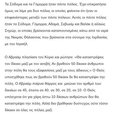
Τα Σόδομα και τα Γόμορρα ήταν πέντε πόλεις. Έχει επικρατήσει
όμως να λέμε για δυο πόλεις οι οποίες φαίνεται ότι ήταν οι
επιφανέστερες μεταξύ των πέντε πόλεων. Αυτές οι πέντε πόλεις
ήταν τα Σόδομα, Γόμορρα, Αδαμά, Σεβωείμ και Βαλάκ ή αλλιώς
Σηγώρ, οι οποίες βρίσκονται καταποντισμένες κάτω από τα νερά
της Νεκράς Θάλασσας που βρίσκεται στα σύνορα της Ιορδανίας
με του Ισραήλ.
Ο Αβραάμ πλησίασε τον Κύριο και ρώτησε: «Θα καταστρέψεις
τον δίκαιο μαζί με τον ασεβή; Αν βρεθούν 50 δίκαιοι άνθρωποι
στην πόλη θα τους εξαφανίσεις μαζί με τους άδικους;» Ο Θεός
υποσχέθηκε πως αν βρεθούν 50 δίκαιοι δε θα καταστρέψει την
πόλη. Ο Αβραάμ παίρνει θάρρος και μειώνει τον αριθμό των
δικαίων σε 45, έπειτα σε 40, σε 30, σε 20, σε 10. Ο Θεός
υπόσχεται ότι για χάρη έστω 10 δίκαιων ανθρώπων δεν θα
καταστρέψει την πόλη. Αλλά δεν βρέθηκαν δυστυχώς ούτε τόσοι
δίκαιοι σε όλες τις πόλεις μαζί.