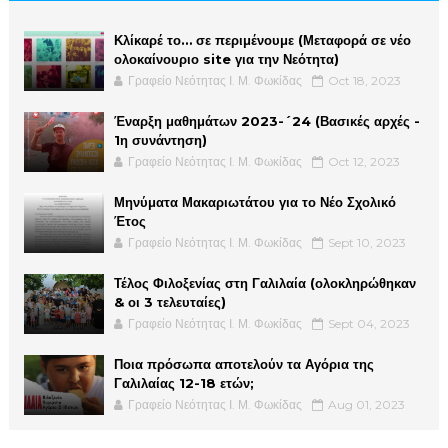
Κλίκαρέ το… σε περιμένουμε (Μεταφορά σε νέο
ολοκαίνουριο site για την Νεότητα)
Γραφείο Νεότητας Ι. Μ. Φωκίδας
Oct 18, 2023
Έναρξη μαθημάτων 2023-´24 (Βασικές αρχές -
1η συνάντηση)
Γραφείο Νεότητας Ι. Μ. Φωκίδας
Oct 12, 2023
Μηνύματα Μακαριωτάτου για το Νέο Σχολικό
Έτος
Γραφείο Νεότητας Ι. Μ. Φωκίδας
Sept 10, 2023
Τέλος Φιλοξενίας στη Γαλιλαία (ολοκληρώθηκαν
& οι 3 τελευταίες)
Γραφείο Νεότητας Ι. Μ. Φωκίδας
Sept 04, 2023
Ποια πρόσωπα αποτελούν τα Αγόρια της
Γαλιλαίας 12-18 ετών;
Γραφείο Νεότητας Ι. Μ. Φωκίδας
Aug 01, 2023