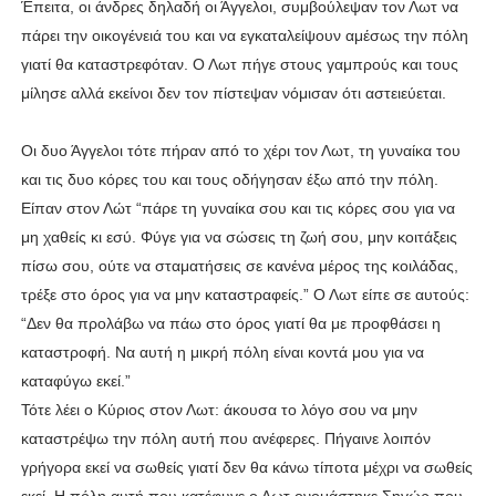
Έπειτα, οι άνδρες δηλαδή οι Άγγελοι, συμβούλεψαν τον Λωτ να
πάρει την οικογένειά του και να εγκαταλείψουν αμέσως την πόλη
γιατί θα καταστρεφόταν. Ο Λωτ πήγε στους γαμπρούς και τους
μίλησε αλλά εκείνοι δεν τον πίστεψαν νόμισαν ότι αστειεύεται.
Οι δυο Άγγελοι τότε πήραν από το χέρι τον Λωτ, τη γυναίκα του
και τις δυο κόρες του και τους οδήγησαν έξω από την πόλη.
Είπαν στον Λώτ “πάρε τη γυναίκα σου και τις κόρες σου για να
μη χαθείς κι εσύ. Φύγε για να σώσεις τη ζωή σου, μην κοιτάξεις
πίσω σου, ούτε να σταματήσεις σε κανένα μέρος της κοιλάδας,
τρέξε στο όρος για να μην καταστραφείς.” Ο Λωτ είπε σε αυτούς:
“Δεν θα προλάβω να πάω στο όρος γιατί θα με προφθάσει η
καταστροφή. Να αυτή η μικρή πόλη είναι κοντά μου για να
καταφύγω εκεί.”
Τότε λέει ο Κύριος στον Λωτ: άκουσα το λόγο σου να μην
καταστρέψω την πόλη αυτή που ανέφερες. Πήγαινε λοιπόν
γρήγορα εκεί να σωθείς γιατί δεν θα κάνω τίποτα μέχρι να σωθείς