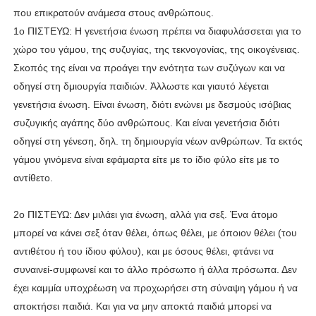
που επικρατούν ανάμεσα στους ανθρώπους.
1ο ΠΙΣΤΕΥΩ: Η γενετήσια ένωση πρέπει να διαφυλάσσεται για το
χώρο του γάμου, της συζυγίας, της τεκνογονίας, της οικογένειας.
Σκοπός της είναι να προάγει την ενότητα των συζύγων και να
οδηγεί στη δμιουργία παιδιών. Ἀλλωστε και γιαυτό λέγεται
γενετήσια ένωση. Είναι ένωση, διότι ενώνει με δεσμούς ισόβιας
συζυγικής αγάπης δύο ανθρώπους. Και είναι γενετήσια διότι
οδηγεί στη γένεση, δηλ. τη δημιουργία νέων ανθρώπων. Τα εκτός
γάμου γινόμενα είναι εφάμαρτα είτε με το ίδιο φύλο είτε με το
αντίθετο.
2ο ΠΙΣΤΕΥΩ: Δεν μιλάει για ένωση, αλλά για σεξ. Ένα άτομο
μπορεί να κάνει σεξ όταν θέλει, όπως θέλει, με όποιον θέλει (του
αντιθέτου ή του ίδιου φύλου), και με όσους θέλει, φτάνει να
συναινεί-συμφωνεί και το άλλο πρόσωπο ή άλλα πρόσωπα. Δεν
έχει καμμία υποχρέωση να προχωρήσει στη σύναψη γάμου ή να
αποκτήσει παιδιά. Και για να μην αποκτά παιδιά μπορεί να