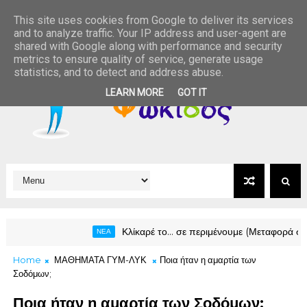
This site uses cookies from Google to deliver its services
and to analyze traffic. Your IP address and user-agent are
shared with Google along with performance and security
metrics to ensure quality of service, generate usage
statistics, and to detect and address abuse.
LEARN MORE
GOT IT
Κλίκαρέ το… σε περιμένουμε (Μεταφορά σε νέο ολοκα
ΝΕΑ
Home
ΜΑΘΗΜΑΤΑ ΓΥΜ-ΛΥΚ
Ποια ήταν η αμαρτία των
Σοδόμων;
Ποια ήταν η αμαρτία των Σοδόμων;