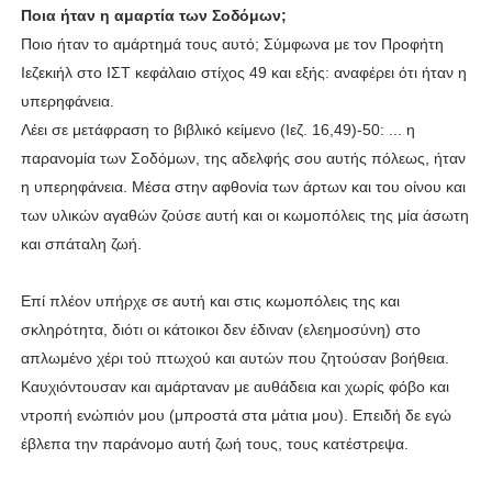
Ποια ήταν η αμαρτία των Σοδόμων;
Ποιο ήταν το αμάρτημά τους αυτό; Σύμφωνα με τον Προφήτη
Ιεζεκιήλ στο ΙΣΤ κεφάλαιο στίχος 49 και εξής: αναφέρει ότι ήταν η
υπερηφάνεια.
Λέει σε μετάφραση το βιβλικό κείμενο (Ιεζ. 16,49)-50: ... η
παρανομία των Σοδόμων, της αδελφής σου αυτής πόλεως, ήταν
η υπερηφάνεια. Μέσα στην αφθονία των άρτων και του οίνου και
των υλικών αγαθών ζούσε αυτή και οι κωμοπόλεις της μία άσωτη
και σπάταλη ζωή.
Επί πλέον υπήρχε σε αυτή και στις κωμοπόλεις της και
σκληρότητα, διότι οι κάτοικοι δεν έδιναν (ελεημοσύνη) στο
απλωμένο χέρι τού πτωχού και αυτών που ζητούσαν βοήθεια.
Καυχιόντουσαν και αμάρταναν με αυθάδεια και χωρίς φόβο και
ντροπή ενώπιόν μου (μπροστά στα μάτια μου). Επειδή δε εγώ
έβλεπα την παράνομο αυτή ζωή τους, τους κατέστρεψα.