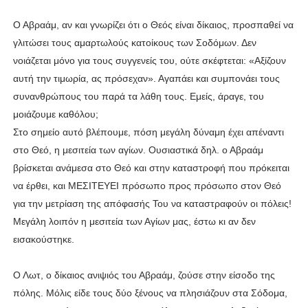
Ο Αβραάμ, αν και γνωρίζει ότι ο Θεός είναι δίκαιος, προσπαθεί να
γλιτώσει τους αμαρτωλούς κατοίκους των Σοδόμων. Δεν
νοιάζεται μόνο για τους συγγενείς του, ούτε σκέφτεται: «Αξίζουν
αυτή την τιμωρία, ας πρόσεχαν». Αγαπάει και συμπονάει τους
συνανθρώπους του παρά τα λάθη τους. Εμείς, άραγε, του
μοιάζουμε καθόλου;
Στο σημείο αυτό βλέπουμε, πόση μεγάλη δύναμη έχει απέναντι
στο Θεό, η μεσιτεία των αγίων. Ουσιαστικά δηλ. ο Αβραάμ
βρίσκεται ανάμεσα στο Θεό και στην καταστροφή που πρόκειται
να έρθει, και ΜΕΣΙΤΕΥΕΙ πρόσωπο προς πρόσωπο στον Θεό
για την μετρίαση της απόφασής Του να καταστραφούν οι πόλεις!
Μεγάλη λοιπόν η μεσιτεία των Αγίων μας, έστω κι αν δεν
εισακούστηκε.
Ο Λωτ, ο δίκαιος ανιψιός του Αβραάμ, ζούσε στην είσοδο της
πόλης. Μόλις είδε τους δύο ξένους να πλησιάζουν στα Σόδομα,