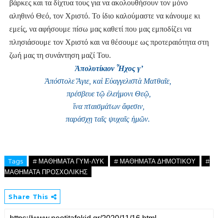
βάρκες και τα δίχτυα τους για να ακολουθήσουν τον μόνο 
αληθινό Θεό, τον Χριστό. Το ίδιο καλούμαστε να κάνουμε κι 
εμείς, να αφήσουμε πίσω μας καθετί που μας εμποδίζει να 
πλησιάσουμε τον Χριστό και να θέσουμε ως προτεραιότητα στη 
ζωή μας τη συνάντηση μαζί Του.
Ἀ
πολυτ
ί
κιον 
Ἦ
χος γ’
Ἀ
πόστολε 
Ἅ
γιε, κα
ὶ 
Ε
ὐ
αγγελιστ
ὰ 
Ματθα
ῖ
ε, 
πρέσβευε τ
ῷ ἐ
λεήμονι Θε
ῷ
,
ἵ
να πταισμάτων 
ἄ
φεσιν, 
παράσχ
ῃ 
τα
ῖ
ς ψυχα
ῖ
ς 
ἡ
μ
ῶ
ν. 
Tags
# ΜΑΘΗΜΑΤΑ ΓΥΜ-ΛΥΚ
# ΜΑΘΗΜΑΤΑ ΔΗΜΟΤΙΚΟΥ
#
ΜΑΘΗΜΑΤΑ ΠΡΟΣΧΟΛΙΚΗΣ
Share This