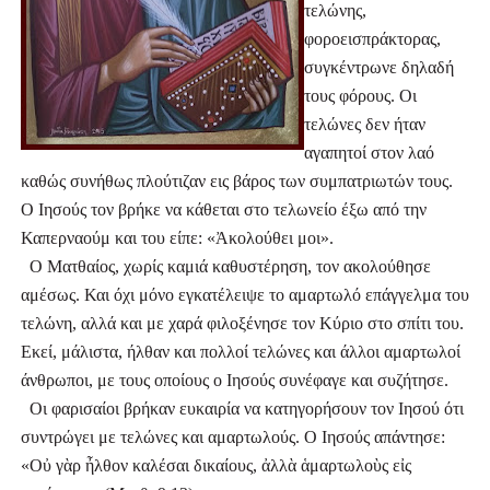
τελώνης, 
φοροεισπράκτορας, 
συγκέντρωνε δηλαδή 
τους φόρους. Οι 
τελώνες δεν ήταν 
αγαπητοί στον λαό 
καθώς συνήθως πλούτιζαν εις βάρος των συμπατριωτών τους. 
Ο Ιησούς τον βρήκε να κάθεται στο τελωνείο έξω από την 
Καπερναούμ και του είπε: «
Ἀ
κολούθει μοι». 
  Ο Ματθαίος, χωρίς καμιά καθυστέρηση, τον ακολούθησε 
αμέσως. Και όχι μόνο εγκατέλειψε το αμαρτωλό επάγγελμα του 
τελώνη, αλλά και με χαρά φιλοξένησε τον Κύριο στο σπίτι του. 
Εκεί, μάλιστα, ήλθαν και πολλοί τελώνες και άλλοι αμαρτωλοί 
άνθρωποι, με τους οποίους ο Ιησούς συνέφαγε και συζήτησε. 
  Οι φαρισαίοι βρήκαν ευκαιρία να κατηγορήσουν τον Ιησού ότι 
συντρώγει με τελώνες και αμαρτωλούς. Ο Ιησούς απάντησε: 
«Ο
ὐ 
γ
ὰ
ρ 
ἦ
λθον καλέσαι δικαίους, 
ἀ
λλ
ὰ ἁ
μαρτωλο
ὺ
ς ε
ἰ
ς 