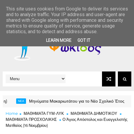
This site uses cookies from Google to deliver its services
and to analyze traffic. Your IP address and user-agent are
shared with Google along with performance and security
metrics to ensure quality of service, generate usage
statistics, and to detect and address abuse.
LEARN MORE
GOT IT
Μηνύματα Μακαριωτάτου για το Νέο Σχολικό Έτος
ΝΕΑ
NEA
Home
ΜΑΘΗΜΑΤΑ ΓΥΜ-ΛΥΚ
ΜΑΘΗΜΑΤΑ ΔΗΜΟΤΙΚΟΥ
ΜΑΘΗΜΑΤΑ ΠΡΟΣΧΟΛΙΚΗΣ
Ο Άγιος Απόστολος και Ευαγγελιστής
Ματθαίος (16 Νοεμβρίου)