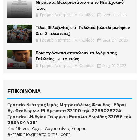
Μηνύματα Μακαριωτάτου για το Νέο Σχολικό
Έτος
Γραφείο Νεότητας Ι. Μ. Φωκίδας
Sept 10, 2023
Τέλος Φιλοξενίας στη Γαλιλαία (ολοκληρώθηκαν
& οι 3 τελευταίες)
Γραφείο Νεότητας Ι. Μ. Φωκίδας
Sept 04, 2023
Ποια πρόσωπα αποτελούν τα Αγόρια της
Γαλιλαίας 12-18 ετών;
Γραφείο Νεότητας Ι. Μ. Φωκίδας
Aug 01, 2023
ΕΠΙΚΟΙΝΩΝΙΑ
Γραφείο Νεότητας Ιεράς Μητροπόλεως Φωκίδος, Έδρα:
Αγ. Θεοδώρων 19 Άμφισσα 33100 τηλ. 2265028224,
Γραφείο: Ι.Ν.Αγίου Γεωργίου Ευπάλιο Δωρίδος 33056 τηλ.
2634044381
Υπεύθυνος: Αρχιμ. Αυγουστίνος Σύρρος
e-mail:info.grnef@gmail.com