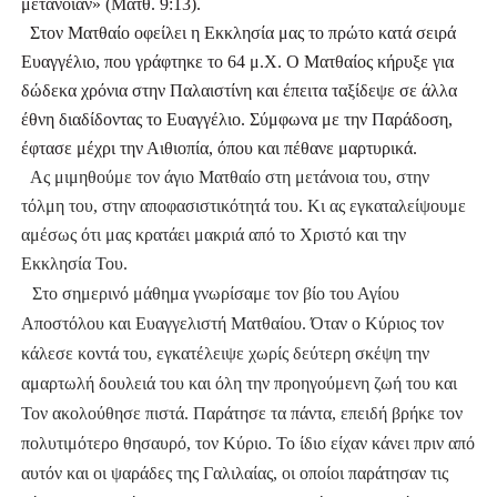
μετάνοιαν» (Ματθ. 9:13). 
  Στον Ματθαίο οφείλει η Εκκλησία μας το πρώτο κατά σειρά 
Ευαγγέλιο, που γράφτηκε το 64 μ.Χ. Ο Ματθαίος κήρυξε για 
δώδεκα χρόνια στην Παλαιστίνη και έπειτα ταξίδεψε σε άλλα 
έθνη διαδίδοντας το Ευαγγέλιο. Σύμφωνα με την Παράδοση, 
έφτασε μέχρι την Αιθιοπία, όπου και πέθανε μαρτυρικά.  
  Ας μιμηθούμε τον άγιο Ματθαίο 
στη μετάνοια του, στην 
τόλμη του, 
στην αποφασιστικότητά του. Κι ας 
εγκαταλείψουμε 
αμέσως ότι μας 
κρατάει μακριά από το Χριστό και 
την 
Εκκλησία Του.
Στο σημερινό μάθημα γνωρίσαμε τον βίο του Αγίου 
Αποστόλου και Ευαγγελιστή Ματθαίου. Όταν ο Κύριος τον 
κάλεσε κοντά του, εγκατέλειψε χωρίς δεύτερη σκέψη την 
αμαρτωλή δουλειά του και όλη την προηγούμενη ζωή του και 
Τον ακολούθησε πιστά. Παράτησε τα πάντα, επειδή βρήκε τον 
πολυτιμότερο θησαυρό, τον Κύριο. Το ίδιο είχαν κάνει πριν από 
αυτόν και οι ψαράδες της Γαλιλαίας, οι οποίοι παράτησαν τις 