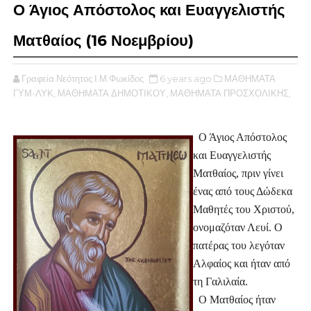
Ο Άγιος Απόστολος και Ευαγγελιστής
Ματθαίος (16 Νοεμβρίου)
Γραφεία Νεότητος Ι.Μ.Φωκίδος
6 years ago
ΜΑΘΗΜΑΤΑ
ΓΥΜ-ΛΥΚ,
ΜΑΘΗΜΑΤΑ ΔΗΜΟΤΙΚΟΥ,
ΜΑΘΗΜΑΤΑ ΠΡΟΣΧΟΛΙΚΗΣ,
  Ο Άγιος Απόστολος 
και Ευαγγελιστής 
Ματθαίος, πριν γίνει 
ένας από τους Δώδεκα 
Μαθητές του Χριστού, 
ονομαζόταν Λευί. Ο 
πατέρας του λεγόταν 
Αλφαίος και ήταν από 
τη Γαλιλαία. 
  Ο Ματθαίος ήταν 