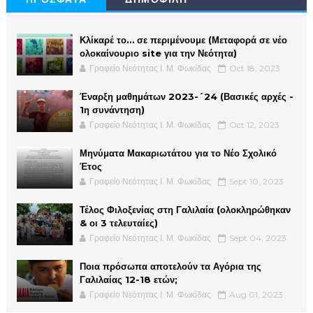
Κλίκαρέ το… σε περιμένουμε (Μεταφορά σε νέο
ολοκαίνουριο site για την Νεότητα)
Γραφείο Νεότητας Ι. Μ. Φωκίδας
Oct 18, 2023
Έναρξη μαθημάτων 2023-´24 (Βασικές αρχές -
1η συνάντηση)
Γραφείο Νεότητας Ι. Μ. Φωκίδας
Oct 12, 2023
Μηνύματα Μακαριωτάτου για το Νέο Σχολικό
Έτος
Γραφείο Νεότητας Ι. Μ. Φωκίδας
Sept 10, 2023
Τέλος Φιλοξενίας στη Γαλιλαία (ολοκληρώθηκαν
& οι 3 τελευταίες)
Γραφείο Νεότητας Ι. Μ. Φωκίδας
Sept 04, 2023
Ποια πρόσωπα αποτελούν τα Αγόρια της
Γαλιλαίας 12-18 ετών;
Γραφείο Νεότητας Ι. Μ. Φωκίδας
Aug 01, 2023