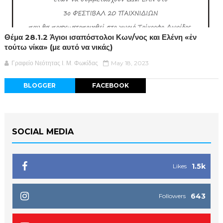
Θέμα 28.1.2 Άγιοι ισαπόστολοι Κων/νος και Ελένη «ἐν
τούτω νίκα» (με αυτό να νικάς)
Γραφείο Νεότητας Ι. Μ. Φωκίδας
May 18, 2023
BLOGGER
FACEBOOK
SOCIAL MEDIA
1.5k
Likes
643
Followers