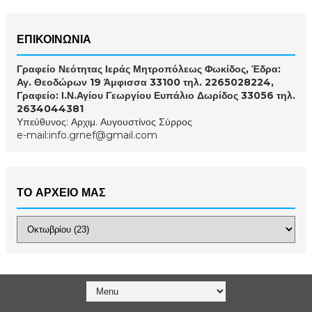
ΕΠΙΚΟΙΝΩΝΙΑ
Γραφείο Νεότητας Ιεράς Μητροπόλεως Φωκίδος, Έδρα:
Αγ. Θεοδώρων 19 Άμφισσα 33100 τηλ. 2265028224,
Γραφείο: Ι.Ν.Αγίου Γεωργίου Ευπάλιο Δωρίδος 33056 τηλ.
2634044381
Υπεύθυνος: Αρχιμ. Αυγουστίνος Σύρρος
e-mail:info.grnef@gmail.com
ΤΟ ΑΡΧΕΙΟ ΜΑΣ