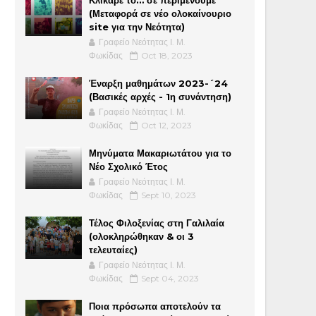
(Μεταφορά σε νέο ολοκαίνουριο
site για την Νεότητα)
Γραφείο Νεότητας Ι. Μ.
Φωκίδας
Oct 18, 2023
Έναρξη μαθημάτων 2023-´24
(Βασικές αρχές - 1η συνάντηση)
Γραφείο Νεότητας Ι. Μ.
Φωκίδας
Oct 12, 2023
Μηνύματα Μακαριωτάτου για το
Νέο Σχολικό Έτος
Γραφείο Νεότητας Ι. Μ.
Φωκίδας
Sept 10, 2023
Τέλος Φιλοξενίας στη Γαλιλαία
(ολοκληρώθηκαν & οι 3
τελευταίες)
Γραφείο Νεότητας Ι. Μ.
Φωκίδας
Sept 04, 2023
Ποια πρόσωπα αποτελούν τα