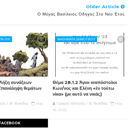
Older Article
Ο Μέγας Βασίλειος Οδηγός Στο Νέο Έτος
ΥΜ-ΛΥΚ
ΜΑΘΗΜΑΤΑ ΔΗΜΟΤΙΚΟΥ
Λήξη συνάξεων
Θέμα 28.1.2 Άγιοι ισαπόστολοι
 Επανάληψη θεμάτων
Κων/νος και Ελένη «ἐν τούτω
νίκα» (με αυτό να νικάς)
τας Ι. Μ. Φωκίδας
May
Γραφείο Νεότητας Ι. Μ. Φωκίδας
May
18, 2023
FACEBOOK