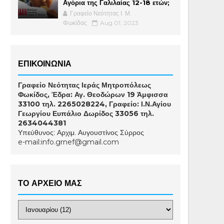
Αγόρια της Γαλιλαίας 12-18 ετών;
Γραφείο Νεότητας Ι. Μ.
Φωκίδας
Aug 01, 2023
ΕΠΙΚΟΙΝΩΝΙΑ
Γραφείο Νεότητας Ιεράς Μητροπόλεως
Φωκίδος, Έδρα: Αγ. Θεοδώρων 19 Άμφισσα
33100 τηλ. 2265028224, Γραφείο: Ι.Ν.Αγίου
Γεωργίου Ευπάλιο Δωρίδος 33056 τηλ.
2634044381
Υπεύθυνος: Αρχιμ. Αυγουστίνος Σύρρος
e-mail:info.grnef@gmail.com
ΤΟ ΑΡΧΕΙΟ ΜΑΣ