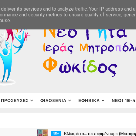
deliver its services and to analyze traffic. Your IP address and 
ormance and security metrics to ensure quality of service, gene
abuse.
ΠΡΟΣΕΥΧΕΣ
ΦΙΛΟΞΕΝΙΑ
ΕΦΗΒΙΚΑ
ΝΕΟΙ 18-
Κλίκαρέ το… σε περιμένουμε (Μεταφορά σε νέ
ΝΕΑ