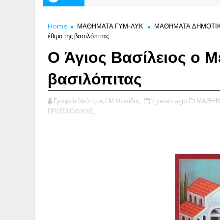
Home
ΜΑΘΗΜΑΤΑ ΓΥΜ-ΛΥΚ
ΜΑΘΗΜΑΤΑ ΔΗΜΟΤΙ
έθιμο της βασιλόπιτας
Ο Άγιος Βασίλειος ο Μ
βασιλόπιτας
Γραφεία Νεότητος Ι.Μ.Φωκίδος
7 years ago
ΜΑΘΗΜ
ΠΡΟΣΧΟΛΙΚΗΣ,