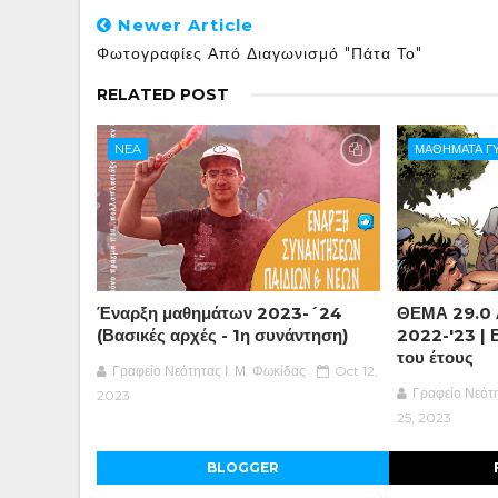
Newer Article
Φωτογραφίες Από Διαγωνισμό "Πάτα Το"
RELATED POST
NEA
ΜΑΘΗΜΑΤΑ Γ
Έναρξη μαθημάτων 2023-´24
ΘΕΜΑ 29.0 
(Βασικές αρχές - 1η συνάντηση)
2022-'23 |
του έτους
Γραφείο Νεότητας Ι. Μ. Φωκίδας
Oct 12,
Γραφείο Νεότη
2023
25, 2023
BLOGGER