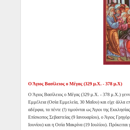
Ο Άγιος Βασίλειος ο Μέγας (329 μ.Χ. - 378 μ.Χ)
Ο Άγιος Βασίλειος ο Μέγας (329 μ.Χ. - 378 μ.Χ.) γεν
Εμμέλεια (Οσία Εμμελεία, 30 Μαΐου) και είχε άλλα επ
αδέρφια, τα πέντε (!) τιμούνται ως Άγιοι της Εκκλησί
Επίσκοπος Σεβαστείας (9 Ιανουαρίου), ο Άγιος Γρηγό
Ιουνίου) και η Οσία Μακρίνα (19 Ιουλίου). Πρόκειται 