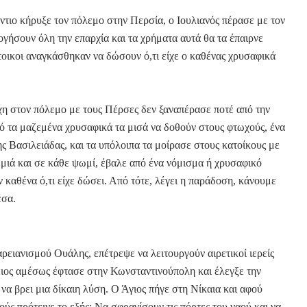
ντιο κήρυξε τον πόλεμο στην Περσία, ο Ιουλιανός πέρασε με τον
ογήσουν όλη την επαρχία και τα χρήματα αυτά θα τα έπαιρνε
τοικοι αναγκάσθηκαν να δώσουν ό,τι είχε ο καθένας χρυσαφικά
χη στον πόλεμο με τους Πέρσες δεν ξαναπέρασε ποτέ από την
πό τα μαζεμένα χρυσαφικά τα μισά να δοθούν στους φτωχούς, ένα
ης Βασιλειάδας, και τα υπόλοιπα τα μοίρασε στους κατοίκους με
ιά και σε κάθε ψωμί, έβαλε από ένα νόμισμα ή χρυσαφικό
 καθένα ό,τι είχε δώσει. Από τότε, λέγει η παράδοση, κάνουμε
έσα.
ρειανισμού Ουάλης, επέτρεψε να λειτουργούν αιρετικοί ιερείς
ειος αμέσως έφτασε στην Κωνσταντινούπολη και έλεγξε την
 να βρει μια δίκαιη λύση. Ο Άγιος πήγε στη Νίκαια και αφού
ς πρότεινε το εξής: Να σφραγίσουν τις πόρτες του ναού και να