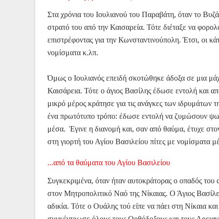
Στα χρόνια του Ιουλιανού του Παραβάτη, όταν το Βυζά
στρατό του από την Καισαρεία. Τότε διέταξε να φορολ
επιστρέφοντας για την Κωνσταντινούπολη. Έτσι, οι κά
νομίσματα κ.λπ.
Όμως ο Ιουλιανός επειδή σκοτώθηκε άδοξα σε μια μά
Καισάρεια. Τότε ο άγιος Βασίλης έδωσε εντολή και α
μικρό μέρος κράτησε για τις ανάγκες των ιδρυμάτων τ
ένα πρωτότυπο τρόπο: έδωσε εντολή να ζυμώσουν ψωμ
μέσα. Έγινε η διανομή και, σαν από θαύμα, έτυχε στον
στη γιορτή του Αγίου Βασιλείου πίτες με νομίσματα μ
...από τα θαύματα του Αγίου Βασιλείου
Συγκεκριμένα, όταν ήταν αυτοκράτορας ο οπαδός του α
στον Μητροπολιτικό Ναό της Νίκαιας. Ο Άγιος Βασίλ
αδικία. Τότε ο Ουάλης τού είπε να πάει στη Νίκαια και
συγκέντρωσε όλους τους Ορθόδοξους και τους Αρειανού