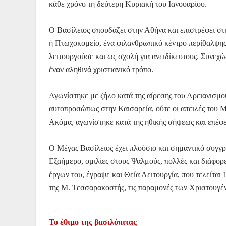
κάθε χρόνο τη δεύτερη Κυριακή του Ιανουαρίου.
Ο Βασίλειος σπουδάζει στην Αθήνα και επιστρέφει στη
ή Πτωχοκομείο, ένα φιλανθρωπικό κέντρο περίθαλψης
λειτουργούσε και ως σχολή για ανειδίκευτους. Συνεχώ
έναν αληθινά χριστιανικό τρόπο.
Αγωνίστηκε με ζήλο κατά της αίρεσης του Αρειανισμο
αυτοπροσώπως στην Καισαρεία, ούτε οι απειλές του 
Ακόμα, αγωνίστηκε κατά της ηθικής σήψεως και επέφ
Ο Μέγας Βασίλειος έχει πλούσιο και σημαντικό συγγραφ
Εξαήμερο, ομιλίες στους Ψαλμούς, πολλές και διάφορε
έργων του, έγραψε και Θεία Λειτουργία, που τελείται 
της Μ. Τεσσαρακοστής, τις παραμονές των Χριστουγέ
Το έθιμο της βασιλόπιτας