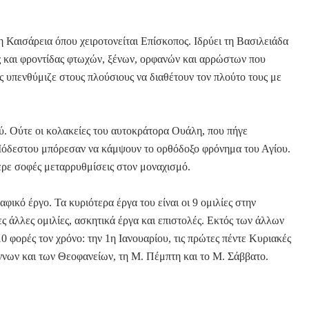
 Καισάρεια όπου χειροτονείται Επίσκοπος. Ιδρύει τη Βασιλειάδα
 και φροντίδας φτωχών, ξένων, ορφανών και αρρώστων που
ς υπενθύμιζε στους πλούσιους να διαθέτουν τον πλούτο τους με
ύ. Ούτε οι κολακείες του αυτοκράτορα Ουάλη, που πήγε
Μόδεστου μπόρεσαν να κάμψουν το ορθόδοξο φρόνημα του Αγίου.
ερε σοφές μεταρρυθμίσεις στον μοναχισμό.
ικό έργο. Τα κυριότερα έργα του είναι οι 9 ομιλίες στην
ς άλλες ομιλίες, ασκητικά έργα και επιστολές. Εκτός των άλλων
10 φορές τον χρόνο: την 1η Ιανουαρίου, τις πρώτες πέντε Κυριακές
ννων και των Θεοφανείων, τη Μ. Πέμπτη και το Μ. Σάββατο.