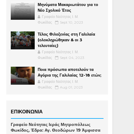
Μηνύματα Μακαριωτάτου για το
Νέο Σχολικό Έτος
Γραφείο Νεότητας Ι. Μ.
Φωκίδας
Sept 10, 2023
Τέλος Φιλοξενίας στη Γαλιλαία
(ολοκληρώθηκαν & οι 3
τελευταίες)
Γραφείο Νεότητας Ι. Μ.
Φωκίδας
Sept 04, 2023
Ποια πρόσωπα αποτελούν τα
Αγόρια της Γαλιλαίας 12-18 ετών;
Γραφείο Νεότητας Ι. Μ.
Φωκίδας
Aug 01, 2023
ΕΠΙΚΟΙΝΩΝΙΑ
Γραφείο Νεότητας Ιεράς Μητροπόλεως
Φωκίδος, Έδρα: Αγ. Θεοδώρων 19 Άμφισσα