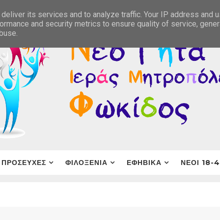
deliver its services and to analyze traffic. Your IP address and 
ormance and security metrics to ensure quality of service, gene
abuse.
ΠΡΟΣΕΥΧΕΣ
ΦΙΛΟΞΕΝΙΑ
ΕΦΗΒΙΚΑ
ΝΕΟΙ 18-