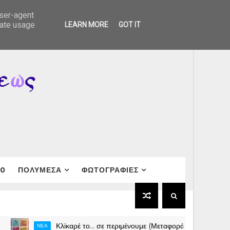
user-agent
rate usage
LEARN MORE
GOT IT
40
ΠΟΛΥΜΕΣΑ
ΦΩΤΟΓΡΑΦΙΕΣ
Κλίκαρέ το… σε περιμένουμε (Μεταφορά σε νέο ολοκαίνουριο si
ΝΕΑ