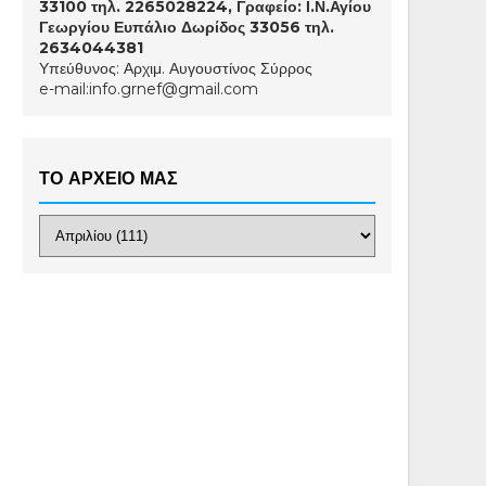
33100 τηλ. 2265028224, Γραφείο: Ι.Ν.Αγίου
Γεωργίου Ευπάλιο Δωρίδος 33056 τηλ.
2634044381
Υπεύθυνος: Αρχιμ. Αυγουστίνος Σύρρος
e-mail:info.grnef@gmail.com
ΤΟ ΑΡΧΕΙΟ ΜΑΣ