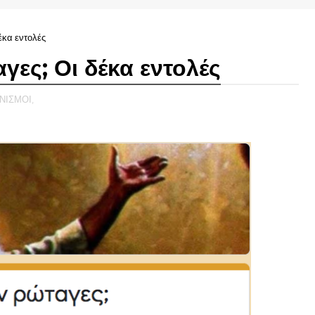
δέκα εντολές
αγες; Οι δέκα εντολές
ΝΙΣΜΟΙ,